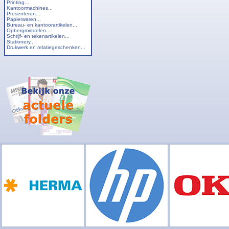
Printing...
Kantoormachines...
Presenteren...
Papierwaren...
Bureau- en kantoorartikelen...
Opbergmiddelen...
Schrijf- en tekenartikelen...
Stationery...
Drukwerk en relatiegeschenken...