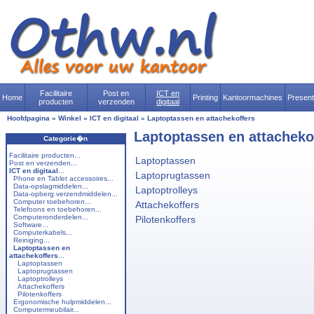
Facilitaire
Post en
ICT en
Home
Printing
Kantoormachines
Presen
producten
verzenden
digitaal
Hoofdpagina
»
Winkel
»
ICT en digitaal
»
Laptoptassen en attachekoffers
Laptoptassen en attacheko
Categorie�n
Facilitaire producten...
Laptoptassen
Post en verzenden...
ICT en digitaal
...
Laptoprugtassen
Phone en Tablet accessoires...
Data-opslagmiddelen...
Laptoptrolleys
Data-opberg verzendmiddelen...
Computer toebehoren...
Attachekoffers
Telefoons en toebehoren...
Computeronderdelen...
Pilotenkoffers
Software...
Computerkabels...
Reiniging...
Laptoptassen en
attachekoffers
...
Laptoptassen
Laptoprugtassen
Laptoptrolleys
Attachekoffers
Pilotenkoffers
Ergonomische hulpmiddelen...
Computermeubilair...