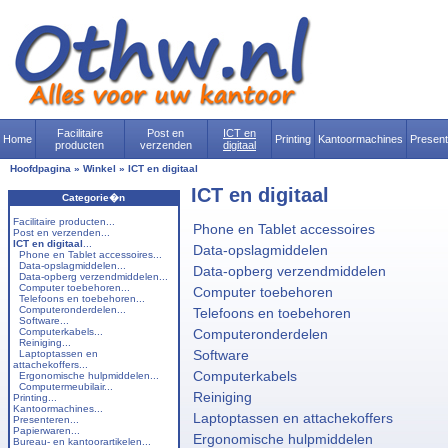
Facilitaire
Post en
ICT en
Home
Printing
Kantoormachines
Presen
producten
verzenden
digitaal
Hoofdpagina
»
Winkel
»
ICT en digitaal
ICT en digitaal
Categorie�n
Facilitaire producten...
Phone en Tablet accessoires
Post en verzenden...
ICT en digitaal
...
Data-opslagmiddelen
Phone en Tablet accessoires...
Data-opslagmiddelen...
Data-opberg verzendmiddelen
Data-opberg verzendmiddelen...
Computer toebehoren...
Computer toebehoren
Telefoons en toebehoren...
Computeronderdelen...
Telefoons en toebehoren
Software...
Computerkabels...
Computeronderdelen
Reiniging...
Software
Laptoptassen en
attachekoffers...
Computerkabels
Ergonomische hulpmiddelen...
Computermeubilair...
Reiniging
Printing...
Kantoormachines...
Laptoptassen en attachekoffers
Presenteren...
Papierwaren...
Ergonomische hulpmiddelen
Bureau- en kantoorartikelen...