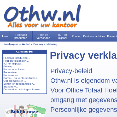
Facilitaire
Post en
ICT en
Home
Printing
Kantoormachines
Presen
producten
verzenden
digitaal
Hoofdpagina
»
Winkel
»
Privacy verklaring
Privacy verkla
Categorie�n
Facilitaire producten...
Post en verzenden...
ICT en digitaal...
Printing...
Privacy-beleid
Kantoormachines...
Presenteren...
Papierwaren...
Bureau- en kantoorartikelen...
Othw.nl is eigendom v
Opbergmiddelen...
Schrijf- en tekenartikelen...
Stationery...
Voor Office Totaal Ho
Drukwerk en relatiegeschenken...
omgang met gegevens 
Persoonlijke gegevens