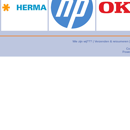
Wie zijn wij???
|
Verzenden & retourneren
Co
Powe