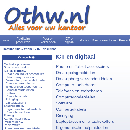
Facilitaire
Post en
ICT en
Home
Printing
Kantoormachines
Presen
producten
verzenden
digitaal
Hoofdpagina
»
Winkel
»
ICT en digitaal
ICT en digitaal
Categorie�n
Facilitaire producten...
Phone en Tablet accessoires
Post en verzenden...
ICT en digitaal
...
Data-opslagmiddelen
Phone en Tablet accessoires...
Data-opslagmiddelen...
Data-opberg verzendmiddelen
Data-opberg verzendmiddelen...
Computer toebehoren...
Computer toebehoren
Telefoons en toebehoren...
Computeronderdelen...
Telefoons en toebehoren
Software...
Computerkabels...
Computeronderdelen
Reiniging...
Software
Laptoptassen en
attachekoffers...
Computerkabels
Ergonomische hulpmiddelen...
Computermeubilair...
Reiniging
Printing...
Kantoormachines...
Laptoptassen en attachekoffers
Presenteren...
Papierwaren...
Ergonomische hulpmiddelen
Bureau- en kantoorartikelen...