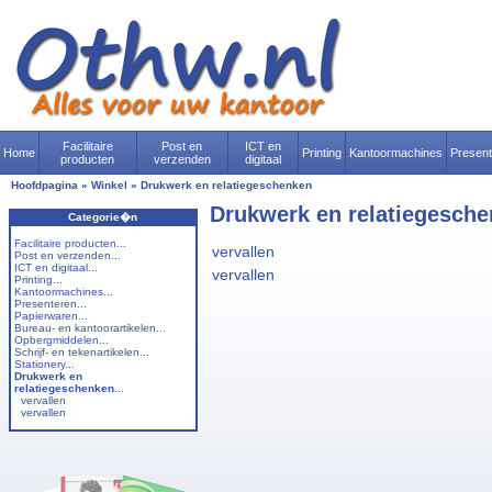
Facilitaire
Post en
ICT en
Home
Printing
Kantoormachines
Presen
producten
verzenden
digitaal
Hoofdpagina
»
Winkel
»
Drukwerk en relatiegeschenken
Drukwerk en relatiegesch
Categorie�n
Facilitaire producten...
vervallen
Post en verzenden...
ICT en digitaal...
vervallen
Printing...
Kantoormachines...
Presenteren...
Papierwaren...
Bureau- en kantoorartikelen...
Opbergmiddelen...
Schrijf- en tekenartikelen...
Stationery...
Drukwerk en
relatiegeschenken
...
vervallen
vervallen