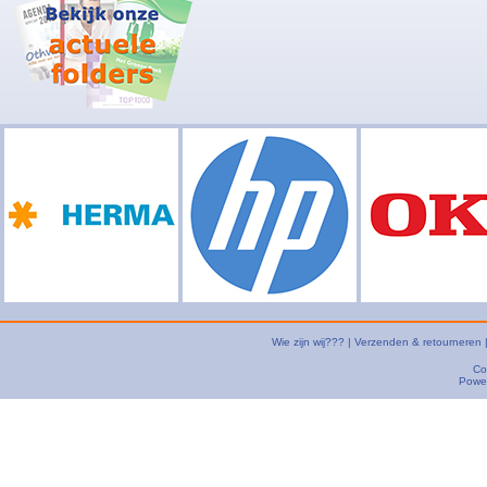
Wie zijn wij???
|
Verzenden & retourneren
Co
Powe