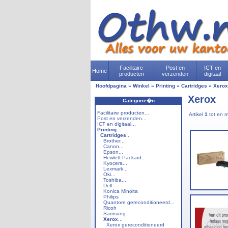
Facilitaire
Post en
ICT en
Home
producten
verzenden
digitaal
Hoofdpagina
»
Winkel
»
Printing
»
Cartridges
»
Xerox
Xerox
Categorie�n
Facilitaire producten...
Artikel
1
tot en 
Post en verzenden...
ICT en digitaal...
Printing
...
Cartridges
...
Brother...
Canon...
Epson...
Hewlett Packard...
Kyocera...
Lexmark...
Oki...
Toshiba...
Dell...
Konica Minolta
Philips
Quantore gereconditioneerd...
Ricoh
Samsung...
Xerox
...
Xerox gereconditioneerd