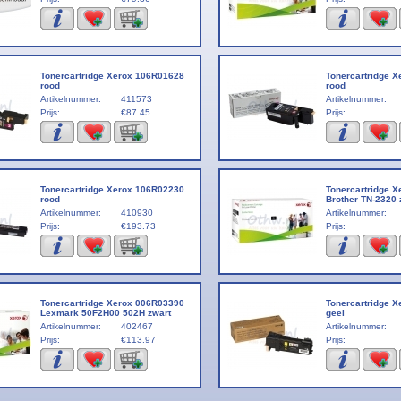
Tonercartridge Xerox 106R01628
Tonercartridge 
rood
rood
Artikelnummer:
411573
Artikelnummer:
Prijs:
€87.45
Prijs:
Tonercartridge Xerox 106R02230
Tonercartridge 
rood
Brother TN-2320 
Artikelnummer:
410930
Artikelnummer:
Prijs:
€193.73
Prijs:
Tonercartridge Xerox 006R03390
Tonercartridge 
Lexmark 50F2H00 502H zwart
geel
Artikelnummer:
402467
Artikelnummer:
Prijs:
€113.97
Prijs: