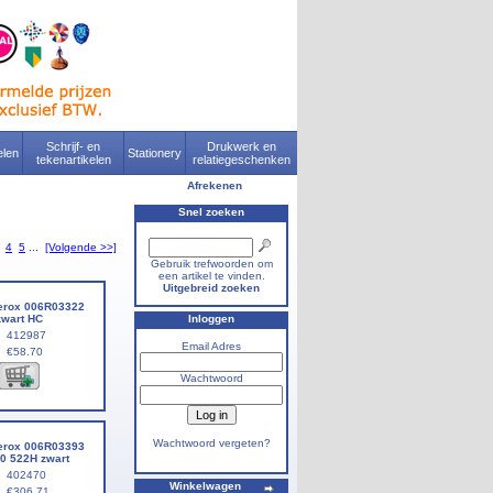
Schrijf- en
Drukwerk en
len
Stationery
tekenartikelen
relatiegeschenken
Afrekenen
Snel zoeken
4
5
...
[Volgende >>]
Gebruik trefwoorden om
een artikel te vinden.
Uitgebreid zoeken
Xerox 006R03322
wart HC
Inloggen
412987
Email Adres
€58.70
Wachtwoord
Wachtwoord vergeten?
Xerox 006R03393
0 522H zwart
402470
Winkelwagen
€306.71