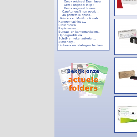
Xerox origineel Drum fuser
Xerox origineel Inkjet
Xerox origineel Toners
Cartr/toners/linten overig...
3D printers supplies...
Printers en Multifunctionals...
Kantoormachines...
Presenteren...
Papierwaren...
Bureau- en kantoorartikelen...
Opbergmiddelen...
Schrijf- en tekenartikelen...
Stationery...
Drukwerk en relatiegeschenken...