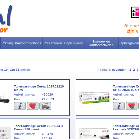
Bureau- en
Printing
Kantoormachines
Presenteren
Papierwaren
Opbergmidde
kantoorartikelen
met
10
(van
61
artikel)
Pagina(s) gevonden:
1
2
3
Tonercartridge Xerox 106R02229
Tonercartridge 
blauw
HP CF283X 83X z
Artikelnummer:
410929
Artikelnummer:
Prijs:
€193.73
Prijs:
Tonercartridge Xerox 006R03411
Tonercartridge 
Canon 718 zwart
Lexmark 52D2H0
Artikelnummer:
402476
Artikelnummer:
Prijs:
€79.36
Prijs: