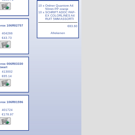
10 x
Ordner Quantore A4
50mm PP oranje
10 x
SCHRIFT ADOC PAP-
EX COLORLINES A4
RUIT 5MM ASSORTI
Xerox 106R02757
€83.60
Afrekenen
404266
€43.73
Xerox 006R03330
zwart
413002
€65.14
Xerox 106R01596
401724
€178.97