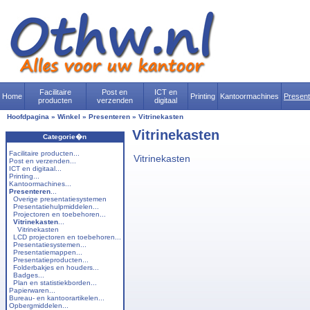
Facilitaire
Post en
ICT en
Home
Printing
Kantoormachines
Presen
producten
verzenden
digitaal
Hoofdpagina
»
Winkel
»
Presenteren
»
Vitrinekasten
Vitrinekasten
Categorie�n
Facilitaire producten...
Vitrinekasten
Post en verzenden...
ICT en digitaal...
Printing...
Kantoormachines...
Presenteren
...
Overige presentatiesystemen
Presentatiehulpmiddelen...
Projectoren en toebehoren...
Vitrinekasten
...
Vitrinekasten
LCD projectoren en toebehoren...
Presentatiesystemen...
Presentatiemappen...
Presentatieproducten...
Folderbakjes en houders...
Badges...
Plan en statistiekborden...
Papierwaren...
Bureau- en kantoorartikelen...
Opbergmiddelen...