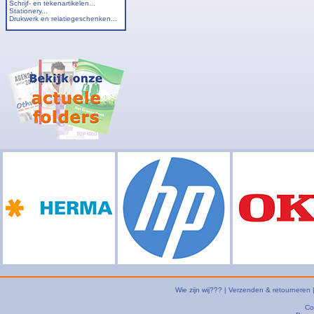
Schrijf- en tekenartikelen...
Stationery...
Drukwerk en relatiegeschenken...
Wie zijn wij???
|
Verzenden & retourneren
Co