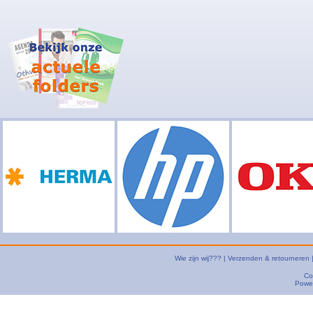
Wie zijn wij???
|
Verzenden & retourneren
Co
Powe