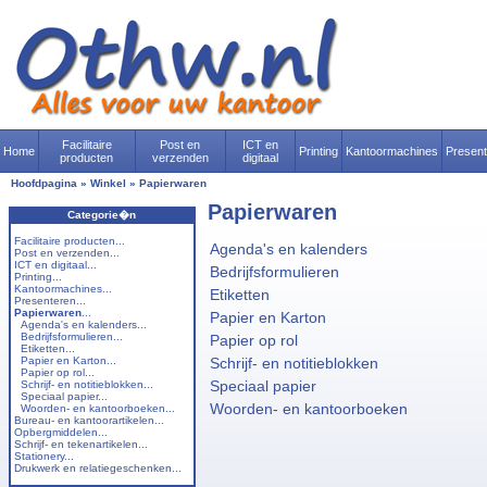
Facilitaire
Post en
ICT en
Home
Printing
Kantoormachines
Presen
producten
verzenden
digitaal
Hoofdpagina
»
Winkel
»
Papierwaren
Papierwaren
Categorie�n
Facilitaire producten...
Agenda's en kalenders
Post en verzenden...
ICT en digitaal...
Bedrijfsformulieren
Printing...
Kantoormachines...
Etiketten
Presenteren...
Papierwaren
...
Papier en Karton
Agenda's en kalenders...
Bedrijfsformulieren...
Papier op rol
Etiketten...
Papier en Karton...
Schrijf- en notitieblokken
Papier op rol...
Speciaal papier
Schrijf- en notitieblokken...
Speciaal papier...
Woorden- en kantoorboeken
Woorden- en kantoorboeken...
Bureau- en kantoorartikelen...
Opbergmiddelen...
Schrijf- en tekenartikelen...
Stationery...
Drukwerk en relatiegeschenken...