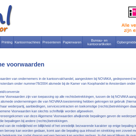
Bureau- en
Printing
Kantoormachines
Presenteren
Papierwaren
Opbergmidde
kantoorartikelen
e voorwaarden
arden van ondernemers in de kantoorvakhandel, aangesloten bij NOVAKA, gedeponeerd ter 
msterdam onder nummer78/2004 alsmede bij de Kamer van Koophandel te Amsterdam onde
eid/conversie
ne Voorwaarden zijn van toepassing op alle rechtsbetrekkingen, tussen de bij NOVAKA aan
alsmede ondernemingen die van NOVAKA toestemming hebben gekregen tot gebruik (hierna a
n haar wederpartij, aanbiedingen, servicecontracten en toekomstige (rechts)betrekkingen da
gemene Voorwaarden kan slechts schriftelijk worden afgeweken.
vereengekomen van deze Algemene Voorwaarden afwijkende bepalingen geven de wederparti
ie bepalingen bij andere (rechts)betrekkingen.
ond van de redelijkheid en billijkheid of het onredelijk bezwarende karakter op enige bepaling
n beroep kan worden gedaan, komt aan die bepaling qua inhoud en strekking een zoveel mo
 betekenis toe zodat daarop wel een beroep kan worden gedaan. In dat geval blijven de over