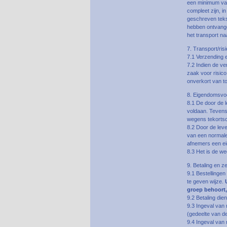
een minimum van
compleet zijn, 
geschreven teks
hebben ontvangen
het transport na
7. Transport/ris
7.1 Verzending 
7.2 Indien de v
zaak voor risico
onverkort van t
8. Eigendomsvo
8.1 De door de 
voldaan. Tevens
wegens tekortsch
8.2 Door de lev
van een normale 
afnemers een e
8.3 Het is de we
9. Betaling en z
9.1 Bestellingen
te geven wijze.
groep behoort,
9.2 Betaling die
9.3 Ingeval van 
(gedeelte van d
9.4 Ingeval van n