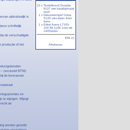
10 x
Textielkoord Durable
8137 met karabijnhaak
rood
1 x
Datumstempel Colop
rvan uitdrukkelijk is
S120 mini-dater 4mm
frans
1 x
Etiket Avery L7163-
eze schriftelijk
100 99.1x38.1mm wit
1400stuks
 dat de verschuldigde
€56.21
 productie of het
Afrekenen
roductgebonden
,-- (exclusief BTW)
bij de leverancier
 separaat
keringspremies en
 te wijzigen. Wijzigt
 recht de
ing worden gesteld
met het verstrekken