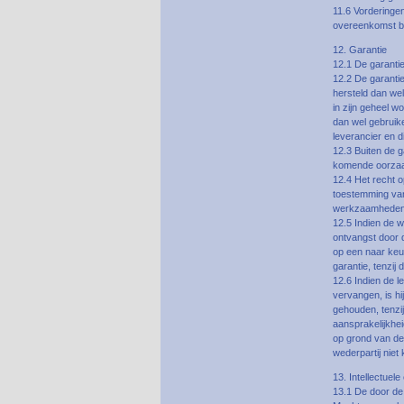
11.6 Vorderingen
overeenkomst be
12. Garantie
12.1 De garantie
12.2 De garantie
hersteld dan we
in zijn geheel 
dan wel gebruik
leverancier en d
12.3 Buiten de g
komende oorza
12.4 Het recht o
toestemming van 
werkzaamheden o
12.5 Indien de w
ontvangst door d
op een naar keu
garantie, tenzij
12.6 Indien de l
vervangen, is hi
gehouden, tenzij
aansprakelijkhei
op grond van de 
wederpartij niet
13. Intellectuel
13.1 De door de