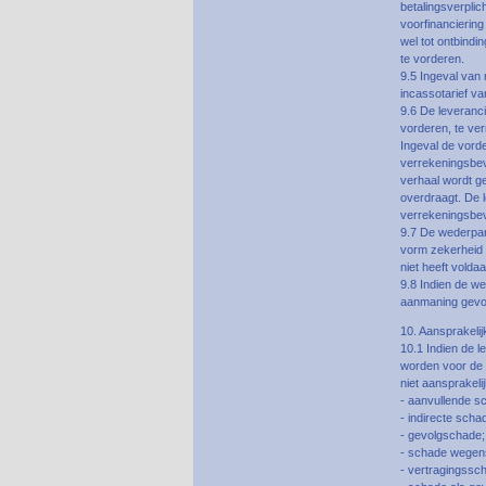
betalingsverplic
voorfinancierin
wel tot ontbind
te vorderen.
9.5 Ingeval van 
incassotarief v
9.6 De leveranci
vorderen, te ver
Ingeval de vorde
verrekeningsbev
verhaal wordt ge
overdraagt. De l
verrekeningsbe
9.7 De wederpar
vorm zekerheid t
niet heeft voldaa
9.8 Indien de we
aanmaning gevolg
10. Aansprakelij
10.1 Indien de l
worden voor de 
niet aansprakel
- aanvullende s
- indirecte scha
- gevolgschade;
- schade wegens
- vertragingssc