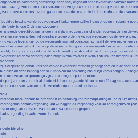
htingen van de wederpartij onmiddellijk opeisbaar, ongeacht of de leverancier hiervoor reeds 
g heeft plaatsgevonden en is de leverancier bevoegd de verdere uitvoering van de overeenko
ing van de overeenkomst over te gaan, een en ander onverminderd het recht van de leveranc
niet-tijdige betaling worden de wederpartij buitengerechtelijke incassokosten in rekening geb
an de Nederlandse Orde van Advocaten.
er is steeds gerechtigd om hetgeen hij al dan niet opeisbaar of onder voorwaarde van de wede
rekenen met een al dan niet opeisbare tegenvordering van de wederpartij op de leverancier.
ring van de leverancier op de wederpartij nog niet opeisbaar is, maakt de leverancier van zij
oegdheid geen gebruik, tenzij op de tegenvordering van de wederpartij beslag wordt gelegd 
zocht, daarop een beperkt zakelijk recht wordt gevestigd of de wederpartij zijn tegenvordering
everancier zal de wederpartij indien mogelijk van tevoren in kennis stellen van het gebruik van
voegdheid.
tij is verplicht op eerste verzoek van de leverancier terstond genoegzaam en in de door de 
e stellen en deze zonodig aan te vullen voor de nakoming van al zijn verplichtingen. Zolang 
n, is de leverancier gerechtigd zijn verplichtingen op te schorten.
derpartij aan een verzoek als bedoeld in het voorgaande lid niet binnen 14 dagen na een da
 heeft gegeven, worden al zijn verplichtingen terstond opeisbaar.
kheid
everancier toerekenbaar tekortschiet in de nakoming van zijn verplichtingen kan hij uitsluitend
vervangende schadevergoeding, dat wil zeggen de vergoeding voor de achtergebleven presta
ijk voor enige andere vorm van schade, waaronder begrepen:
chadevergoeding in welke vorm dan ook;
de;
 gederfde winst;
hade;