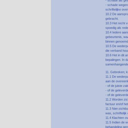
- schade als ge
- schade wegens
schriftelijke ov
10.2 De aansprak
gebracht.
10.3 Het recht v
spoedig als rede
10.4 Iedere aan
gebeurtenis, waa
binnen genoemde
10.5 De wederpar
die verband hou
10.6 Het in dit 
bepalingen. In 
samenhangende 
11. Gebreken; k
11.1 De wederpar
aan de overeenk
- of de juiste za
- of de gelever
- of de gelever
11.2 Worden zic
factuur en/of h
11.3 Niet-zichtb
was, schrifteli
11.4 Klachten ov
11.5 Indien de w
behandeling gen