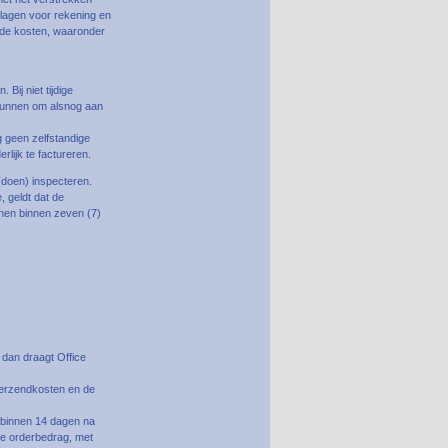
slagen voor rekening en
lende kosten, waaronder
Bij niet tijdige
e gunnen om alsnog aan
g geen zelfstandige
lijk te factureren.
(doen) inspecteren.
 geldt dat de
nen binnen zeven (7)
 dan draagt Office
verzendkosten en de
n binnen 14 dagen na
le orderbedrag, met