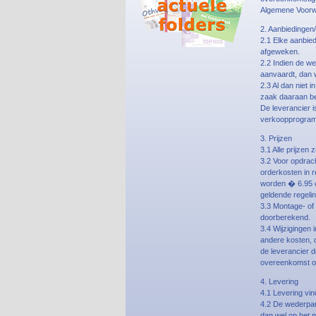
Algemene Voorw
2. Aanbiedingen
2.1 Elke aanbied
afgeweken.
2.2 Indien de we
aanvaardt, dan 
2.3 Al dan niet 
zaak daaraan be
De leverancier i
verkoopprogram
3. Prijzen
3.1 Alle prijzen
3.2 Voor opdrac
orderkosten in r
worden � 6.95 or
geldende regeli
3.3 Montage- of
doorberekend.
3.4 Wijzigingen 
andere kosten, d
de leverancier d
overeenkomst op
4. Levering
4.1 Levering vin
4.2 De wederpar
dan wel op het 