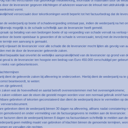
volg van het verschaffen van gebrekkige medewerking, informatie of materialen door de weder
 door de leverancier gegeven inlichtingen of adviezen waarvan de inhoud niet uitdrukkelijk 
ereenkomst vormt.
elijkheid veroorzaakt door tekortkomingen wordt beperkt tot het factuurbedrag dat de levera
an de wederpartij op boete of schadevergoeding ontstaat pas, indien de wederpartij na het o
lijkerwijs mogelijk is de schade schriftelijk aan de leverancier heeft gemeld.
spraak op betaling van een bedongen boete of op vergoeding van schade vervalt na verloop 
rdoor de boete opeisbaar is geworden of de schade is veroorzaakt, tenzij met de invorderin
 termijn een aanvang is gemaakt.
tij vrijwaart de leverancier voor alle schade die de leverancier mocht lijden als gevolg van
den met de door de leverancier geleverde zaken.
artikel bepaalde laat onverlet de wettelijke aansprakelijkheid van de leverancier op grond van 
dat geval is de leverancier ten hoogste een bedrag van Euro 450.000 verschuldigd per gebeur
reeks van gebeurtenissen.
lachttermijnen
tij dient de geleverde zaken bij aflevering te onderzoeken. Hierbij dient de wederpartij na te
omst beantwoordt, te weten:
ken zijn geleverd;
de zaken wat de hoeveelheid en aantal betreft overeenstemmen met het overeengekomene;
de zaken voldoen aan de eisen die gesteld mogen worden voor een normaal gebruik en/of han
htbare gebreken of tekorten geconstateerd dan dient de wederpartij deze te vermelden op de
et vervoersdocument.
are gebreken dient de wederpartij binnen 30 dagen na aflevering, althans nadat constatering re
jk en gemotiveerd en onder vermelding van de factuurgegevens te melden aan de leverancier.
er facturen dient de wederpartij binnen 8 dagen na factuurdatum schriftelijk te melden aan de
ederpartij geen melding maakt van gebreken of klachten binnen de genoemde termijnen, wordt 
omen en vervallen zijn rechten.