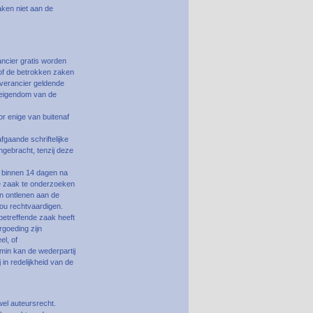
aken niet aan de
ancier gratis worden
of de betrokken zaken
everancier geldende
 eigendom van de
or enige van buitenaf
fgaande schriftelijke
ngebracht, tenzij deze
j binnen 14 dagen na
de zaak te onderzoeken
an ontlenen aan de
zou rechtvaardigen.
sbetreffende zaak heeft
rgoeding zijn
el, of
nmin kan de wederpartij
in redelijkheid van de
el auteursrecht.