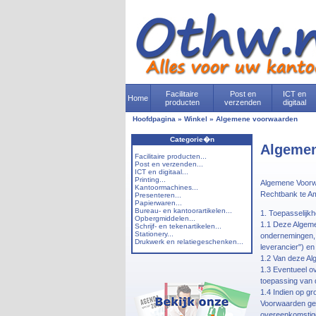
Facilitaire
Post en
ICT en
Home
producten
verzenden
digitaal
Hoofdpagina
»
Winkel
»
Algemene voorwaarden
Categorie�n
Algemen
Facilitaire producten...
Post en verzenden...
ICT en digitaal...
Printing...
Algemene Voorwa
Kantoormachines...
Rechtbank te A
Presenteren...
Papierwaren...
Bureau- en kantoorartikelen...
1. Toepasselijkh
Opbergmiddelen...
1.1 Deze Algeme
Schrijf- en tekenartikelen...
Stationery...
ondernemingen, 
Drukwerk en relatiegeschenken...
leverancier") e
1.2 Van deze Al
1.3 Eventueel o
toepassing van d
1.4 Indien op gr
Voorwaarden gee
overeenkomstige