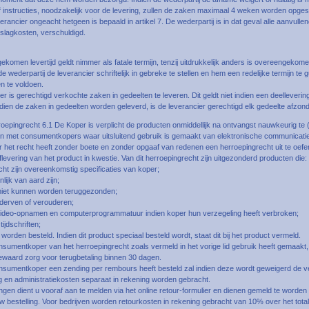
of instructies, noodzakelijk voor de levering, zullen de zaken maximaal 4 weken worden opge
verancier ongeacht hetgeen is bepaald in artikel 7. De wederpartij is in dat geval alle aanvul
pslagkosten, verschuldigd.
komen levertijd geldt nimmer als fatale termijn, tenzij uitdrukkelijk anders is overeengekomen. 
 de wederpartij de leverancier schriftelijk in gebreke te stellen en hem een redelijke termijn t
en te voldoen.
er is gerechtigd verkochte zaken in gedeelten te leveren. Dit geldt niet indien een deelleverin
dien de zaken in gedeelten worden geleverd, is de leverancier gerechtigd elk gedeelte afzonder
roepingrecht 6.1 De Koper is verplicht de producten onmiddellijk na ontvangst nauwkeurig te 
met consumentkopers waar uitsluitend gebruik is gemaakt van elektronische communicatie,
het recht heeft zonder boete en zonder opgaaf van redenen een herroepingrecht uit te oefe
evering van het product in kwestie. Van dit herroepingrecht zijn uitgezonderd producten die:
cht zijn overeenkomstig specificaties van koper;
nlijk van aard zijn;
niet kunnen worden teruggezonden;
derven of verouderen;
video-opnamen en computerprogrammatuur indien koper hun verzegeling heeft verbroken;
ijdschriften;
 worden besteld. Indien dit product speciaal besteld wordt, staat dit bij het product vermeld.
nsumentkoper van het herroepingrecht zoals vermeld in het vorige lid gebruik heeft gemaakt,
waard zorg voor terugbetaling binnen 30 dagen.
onsumentkoper een zending per rembours heeft besteld zal indien deze wordt geweigerd de 
 en administratiekosten separaat in rekening worden gebracht.
gen dient u vooraf aan te melden via het online retour-formulier en dienen gemeld te worde
w bestelling. Voor bedrijven worden retourkosten in rekening gebracht van 10% over het tota