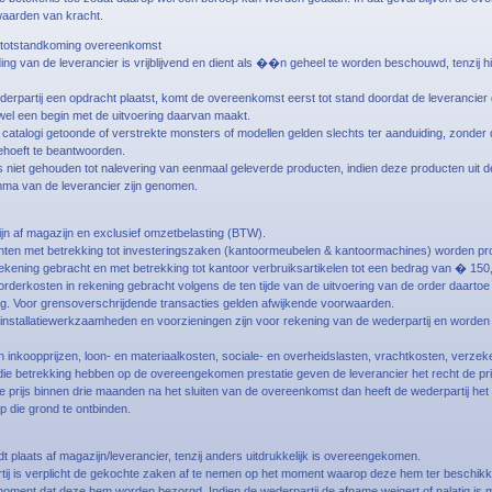
aarden van kracht.
/totstandkoming overeenkomst
ing van de leverancier is vrijblijvend en dient als ��n geheel te worden beschouwd, tenzij hie
derpartij een opdracht plaatst, komt de overeenkomst eerst tot stand doordat de leverancier d
wel een begin met de uitvoering daarvan maakt.
in catalogi getoonde of verstrekte monsters of modellen gelden slechts ter aanduiding, zonder
hoeft te beantwoorden.
s niet gehouden tot nalevering van eenmaal geleverde producten, indien deze producten uit de
ma van de leverancier zijn genomen.
 zijn af magazijn en exclusief omzetbelasting (BTW).
hten met betrekking tot investeringszaken (kantoormeubelen & kantoormachines) worden p
ekening gebracht en met betrekking tot kantoor verbruiksartikelen tot een bedrag van � 150
derkosten in rekening gebracht volgens de ten tijde van de uitvoering van de order daartoe 
ng. Voor grensoverschrijdende transacties gelden afwijkende voorwaarden.
 installatiewerkzaamheden en voorzieningen zijn voor rekening van de wederpartij en worden
in inkoopprijzen, loon- en materiaalkosten, sociale- en overheidslasten, vrachtkosten, verze
ie betrekking hebben op de overeengekomen prestatie geven de leverancier het recht de prijs
e prijs binnen drie maanden na het sluiten van de overeenkomst dan heeft de wederpartij het
 die grond te ontbinden.
dt plaats af magazijn/leverancier, tenzij anders uitdrukkelijk is overeengekomen.
tij is verplicht de gekochte zaken af te nemen op het moment waarop deze hem ter beschikk
moment dat deze hem worden bezorgd. Indien de wederpartij de afname weigert of nalatig is 