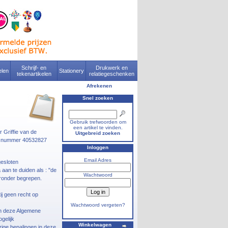
Schrijf- en
Drukwerk en
len
Stationery
tekenartikelen
relatiegeschenken
Afrekenen
Snel zoeken
Gebruik trefwoorden om
een artikel te vinden.
Griffie van de
Uitgebreid zoeken
r nummer 40532827
Inloggen
Email Adres
gesloten
an te duiden als : "de
Wachtwoord
aronder begrepen.
j geen recht op
Wachtwoord vergeten?
 in deze Algemene
gelijk
Winkelwagen
ige bepalingen in deze