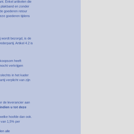
t. Enkel artikelen die
e plakband en zonder
de goederen retour
deze goederen tijdens
 wordt bezorgd, is de
erpartij. Artikel 4.2 is
e koopsom heeft
mocht verkrijgen
slechts in het kader
ij verplicht van zijn
or de leverancier aan
indien u tot deze
 welke hoofde dan ook.
ge van 1,5% per
den alle