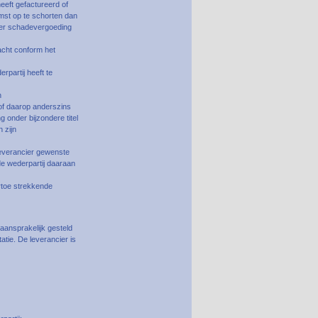
heeft gefactureerd of
mst op te schorten dan
ier schadevergoeding
racht conform het
rpartij heeft te
n
of daarop anderszins
 onder bijzondere titel
 zijn
leverancier gewenste
de wederpartij daaraan
artoe strekkende
 aansprakelijk gesteld
tie. De leverancier is