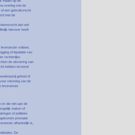
uk maakt op de
 na overleg met de
 of een gebruiksrecht
erd met de
gendomsrecht dan wel
telijk hierover heeft
e leverancier voldoet,
gging of liquidatie van
er rechterlijke
hten de uitvoering van
ocht hebben terstond
wederpartij geheel of
t voor rekening van de
 leverancier
en die niet aan de
mogelijk maken of
akingen of politieke
engekomen prestatie
rancier afhankelijk is,
ontbinden. De