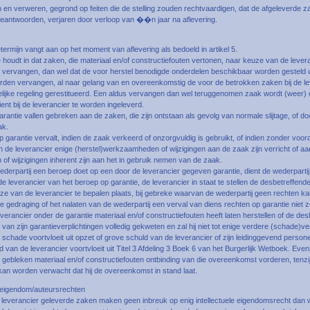
 en verweren, gegrond op feiten die de stelling zouden rechtvaardigen, dat de afgeleverde z
antwoorden, verjaren door verloop van ��n jaar na aflevering.
termijn vangt aan op het moment van aflevering als bedoeld in artikel 5.
 houdt in dat zaken, die materiaal en/of constructiefouten vertonen, naar keuze van de lever
l vervangen, dan wel dat de voor herstel benodigde onderdelen beschikbaar worden gesteld 
worden vervangen, al naar gelang van en overeenkomstig de voor de betrokken zaken bij de l
elijke regeling gerestitueerd. Een aldus vervangen dan wel teruggenomen zaak wordt (weer)
ient bij de leverancier te worden ingeleverd.
arantie vallen gebreken aan de zaken, die zijn ontstaan als gevolg van normale slijtage, of do
ak.
p garantie vervalt, indien de zaak verkeerd of onzorgvuldig is gebruikt, of indien zonder voora
de leverancier enige (herstel)werkzaamheden of wijzigingen aan de zaak zijn verricht of aa
f wijzigingen inherent zijn aan het in gebruik nemen van de zaak.
ederpartij een beroep doet op een door de leverancier gegeven garantie, dient de wederparti
e leverancier van het beroep op garantie, de leverancier in staat te stellen de desbetreffen
ze van de leverancier te bepalen plaats, bij gebreke waarvan de wederpartij geen rechten k
 de gedraging of het nalaten van de wederpartij een verval van diens rechten op garantie niet 
everancier onder de garantie materiaal en/of constructiefouten heeft laten herstellen of de de
j van zijn garantieverplichtingen volledig gekweten en zal hij niet tot enige verdere (schade)ve
 schade voortvloeit uit opzet of grove schuld van de leverancier of zijn leidinggevend persone
d van de leverancier voortvloeit uit Titel 3 Afdeling 3 Boek 6 van het Burgerlijk Wetboek. Eve
gebleken materiaal en/of constructiefouten ontbinding van die overeenkomst vorderen, tenzij 
 kan worden verwacht dat hij de overeenkomst in stand laat.
e eigendom/auteursrechten
 leverancier geleverde zaken maken geen inbreuk op enig intellectuele eigendomsrecht dan w