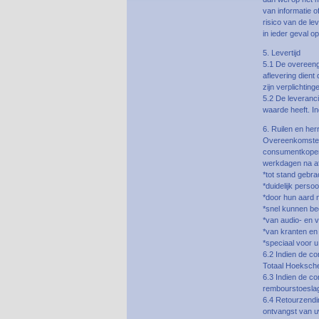
van informatie 
risico van de le
in ieder geval o
5. Levertijd
5.1 De overeenge
aflevering dient
zijn verplichting
5.2 De leveranci
waarde heeft. In
6. Ruilen en her
Overeenkomsten 
consumentkoper 
werkdagen na afl
*tot stand gebra
*duidelijk persoo
*door hun aard 
*snel kunnen be
*van audio- en 
*van kranten en t
*speciaal voor u
6.2 Indien de co
Totaal Hoeksche
6.3 Indien de c
rembourstoeslag
6.4 Retourzendin
ontvangst van u