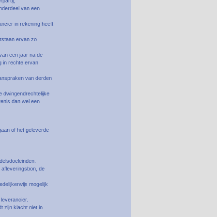
partij;
onderdeel van een
ncier in rekening heeft
ntstaan ervan zo
van een jaar na de
g in rechte ervan
 aanspraken van derden
de dwingendrechtelijke
tenis dan wel een
 gaan of het geleverde
delsdoeleinden.
 afleveringsbon, de
delijkerwijs mogelijk
 leverancier.
zijn klacht niet in