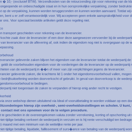
 � 10,- (exclusief BTW). Verzendkosten van de retourzending zijn voor rekening van de klan
in ongeopende en onbeschadigde staat en in hun oorspronkelijke verpakking, zonder bedrukt
t op de verpakking, kunnen worden teruggezonden en kunnen worden aanvaard. Totdat wij 
, bent u er zelf verantwoordelijk voor. Wij accepteren geen enkele aansprakelijkheid voor 
ar ons. Voor speciaal bestelde artikelen geldt deze regeling niet.
ico
en transport geschieden voor rekening van de leverancier.
erkochte zaak door de leverancier of een door deze aangewezen vervoerder bij de wederpartij
 van leverancier van de aflevering af, ook indien de eigendom nog niet is overgegaan op de wed
oepassing.
orbehoud
leverancier geleverde zaken blijven het eigendom van de leverancier totdat de wederpartij d
 geldt de voorbehouden eigendom voor de vorderingen die de leverancier op de wederpartij 
ieten van de wederpartij in ��n of meer van zijn verplichtingen jegens de leverancier.
erancier geleverde zaken, die krachtens lid 1 onder het eigendomsvoorbehoud vallen, mogen 
bedrijfsuitoefening worden doorverkocht of gebruikt. In geval van doorverkoop is de wederpart
igendomsvoorbehoud te bedingen.
derpartij niet toegestaan de zaken te verpanden of hierop enig ander recht te vestigen.
ekerheid
 via onze webshop dienen uitsluitend via Ideal of vooruitbetaling te worden voldaan op een do
Uitzonderingen hierop zijn overheid-, semi-overheidsinstellingen en scholen. U kunt, 
 contact met ons opnemen voor de te volgen procedure.
nt te geschieden in de overeengekomen valuta zonder verrekening, korting of opschorting uit
niet-tijdige betaling verkeert de wederpartij in verzuim en is hij rente verschuldigd ten bedra
e) maand met een minimum van de wettelijke rente per jaar.
iet-tijdige betaling, liquidatie, faillissement of surs�ance van betaling van de wederpartij wor