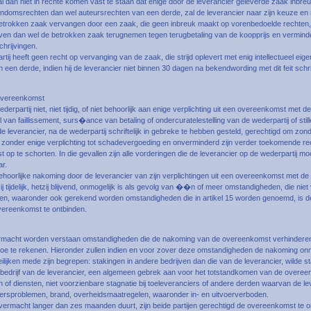
l dan niet in rechte komen vast te staan dat enige door de leverancier geleverde zaak inbre
igendomsrechten dan wel auteursrechten van een derde, zal de leverancier naar zijn keuze en
betrokken zaak vervangen door een zaak, die geen inbreuk maakt op vorenbedoelde rechten,
ven dan wel de betrokken zaak terugnemen tegen terugbetaling van de koopprijs en vermind
chrijvingen.
tij heeft geen recht op vervanging van de zaak, die strijd oplevert met enig intellectueel ei
 een derde, indien hij de leverancier niet binnen 30 dagen na bekendwording met dit feit schrif
 overeenkomst
derpartij niet, niet tijdig, of niet behoorlijk aan enige verplichting uit een overeenkomst met d
 van faillissement, surs�ance van betaling of ondercuratelestelling van de wederpartij of stille
 de leverancier, na de wederpartij schriftelijk in gebreke te hebben gesteld, gerechtigd om zond
zonder enige verplichting tot schadevergoeding en onverminderd zijn verder toekomende rec
op te schorten. In die gevallen zijn alle vorderingen die de leverancier op de wederpartij m
ar.
ehoorlijke nakoming door de leverancier van zijn verplichtingen uit een overeenkomst met de 
tzij tijdelijk, hetzij blijvend, onmogelijk is als gevolg van ��n of meer omstandigheden, die nie
en, waaronder ook gerekend worden omstandigheden die in artikel 15 worden genoemd, is de
vereenkomst te ontbinden.
macht worden verstaan omstandigheden die de nakoming van de overeenkomst verhinderen 
n toe te rekenen. Hieronder zullen indien en voor zover deze omstandigheden de nakoming on
ilijken mede zijn begrepen: stakingen in andere bedrijven dan die van de leverancier, wilde st
t bedrijf van de leverancier, een algemeen gebrek aan voor het totstandkomen van de overe
of diensten, niet voorzienbare stagnatie bij toeleveranciers of andere derden waarvan de leve
rsproblemen, brand, overheidsmaatregelen, waaronder in- en uitvoerverboden.
overmacht langer dan zes maanden duurt, zijn beide partijen gerechtigd de overeenkomst te 