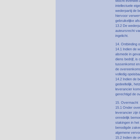
Mocht evenwel a
intellectuele e
wederpartij de 
hiervoor verwer
gebruikelijke afs
13.2 De wederpar
auteursrecht van
ingelicht.
14. Ontbinding
14.1 Indien de we
alsmede in geval
diens bedrijf, is
tussenkomst en 
de overeenkomst 
volledig opeisba
14.2 Indien de b
gedeeltelijk, he
leverancier kom
gerechtigd de o
15. Overmacht
15.1 Onder over
leverancier zij
onredelijk bemoe
stakingen in he
benodigde zaken 
algemene vervoe
15.2 Indien de 