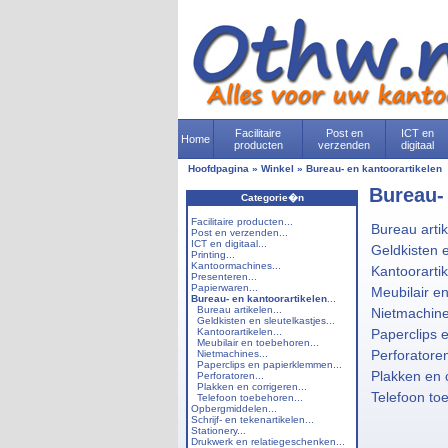
Facilitaire
Post en
ICT en
Home
producten
verzenden
digitaal
Hoofdpagina
»
Winkel
»
Bureau- en kantoorartikelen
Bureau- 
Categorie�n
Facilitaire producten...
Bureau arti
Post en verzenden...
ICT en digitaal...
Geldkisten e
Printing...
Kantoormachines...
Kantoorarti
Presenteren...
Papierwaren...
Meubilair e
Bureau- en kantoorartikelen
...
Bureau artikelen...
Nietmachin
Geldkisten en sleutelkastjes...
Kantoorartikelen...
Paperclips 
Meubilair en toebehoren...
Perforatore
Nietmachines...
Paperclips en papierklemmen...
Plakken en 
Perforatoren...
Plakken en corrigeren...
Telefoon to
Telefoon toebehoren...
Opbergmiddelen...
Schrijf- en tekenartikelen...
Stationery...
Drukwerk en relatiegeschenken...