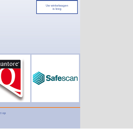
Uw winkelwagen
is leeg
t op