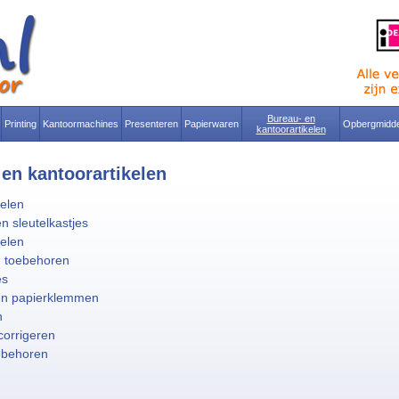
Bureau- en
Printing
Kantoormachines
Presenteren
Papierwaren
Opbergmidde
kantoorartikelen
en kantoorartikelen
kelen
n sleutelkastjes
kelen
n toebehoren
es
en papierklemmen
n
corrigeren
ebehoren