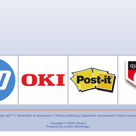
zijn wij???
|
Verzenden & retourneren
|
Privacy verklaring
|
Algemene voorwaarden
|
Neem contac
Copyright © 2026
Othw.nl
Powered by
e-Kibo Webdesign