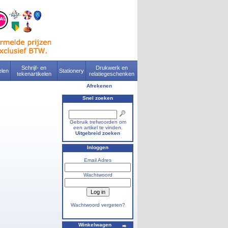
Schrijf- en
Drukwerk en
len
Stationery
tekenartikelen
relatiegeschenken
Afrekenen
Snel zoeken
Gebruik trefwoorden om
een artikel te vinden.
Uitgebreid zoeken
Inloggen
Email Adres
Wachtwoord
Wachtwoord vergeten?
Winkelwagen