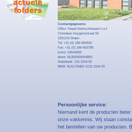
Contactgegevens:
Office Totaal Hoekschewaard v.o.f.
Christiaan Huygensstraat 50
3291CN Strijen
Tel: +31 (0) 186-684942
Fax: +31 (0) 186-683788
kvknr. 53644050
btwnr. NL850959044B01
Rabobank: 132.1544.55
IBAN: NL62 RABO 0132 1544 55
Persoonlijke service:
Niemand kent de producten beter 
onze vakkennis. Wij staan constan
het bestellen van uw producten. 