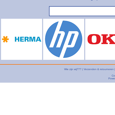
Wie zijn wij???
|
Verzenden & retourneren
Co
Powe