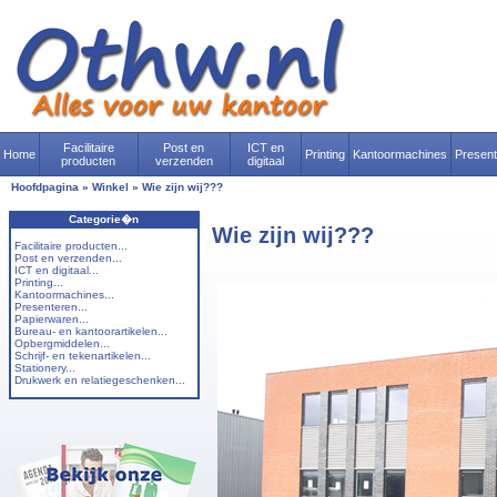
Facilitaire
Post en
ICT en
Home
Printing
Kantoormachines
Presen
producten
verzenden
digitaal
Hoofdpagina
»
Winkel
»
Wie zijn wij???
Categorie�n
Wie zijn wij???
Facilitaire producten...
Post en verzenden...
ICT en digitaal...
Printing...
Kantoormachines...
Presenteren...
Papierwaren...
Bureau- en kantoorartikelen...
Opbergmiddelen...
Schrijf- en tekenartikelen...
Stationery...
Drukwerk en relatiegeschenken...