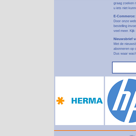
graag zoeken n
u iets niet ku
E-Commerce:
Door onze webs
bestelling invo
veel meer. Kijk
Nieuwsbrief v
Met de nieuwsbr
abonneren op de 
Dus waar wach