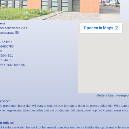
ens:
Hoekschewaard v.o.f.
gensstraat 50
86-684942
86-683788
50
59044B01
.1544.55
ABO 0132 1544 55
Grotere kaart weergev
ervice:
e producten beter dan wij. Aarzel niet om een beroep te doen op onze vakkennis. Wij staan c
k te begeleiden bij het bestellen van uw producten. Bel gerust even op: wij kunnen meer voo
n prijzen:
 kantoorartikelen behoort tot het meest complete en overzichtelijke dat op de markt te vinden