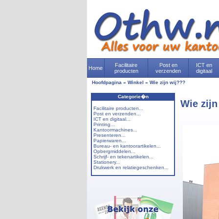
Facilitaire
Post en
ICT en
Home
producten
verzenden
digitaal
Hoofdpagina
»
Winkel
»
Wie zijn wij???
Categorie�n
Wie zijn
Facilitaire producten...
Post en verzenden...
ICT en digitaal...
Printing...
Kantoormachines...
Presenteren...
Papierwaren...
Bureau- en kantoorartikelen...
Opbergmiddelen...
Schrijf- en tekenartikelen...
Stationery...
Drukwerk en relatiegeschenken...