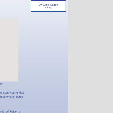
Uw winkelwagen
is leeg
en
onstant voor u klaar
r u betekenen dan u
 is. Wij helpen u