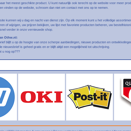
aar het meest geschikte product. U kunt natuurlijk ook terecht op de website voor meer prod
nnen vinden op de website, schroom dan niet om contact met ons op te nemen.
ite kunnen wij u dag en nacht van dienst zijn. Op elk moment kunt u het volledige assortim
eren of wijzigen, uw prijzen bekijken, uw lijst met favoriete producten beheren, uw bestelhisto
 snel verder in onze vernieuwde shop.
an Othw.nl:
ief blijft u op de hoogte van onze scherpe aanbiedingen, nieuwe producten en ontwikkelinge
nieuwsbrief is geheel gratis en er blijft altijd een mogelijkheid tot uitschrijving.
t u nog op???