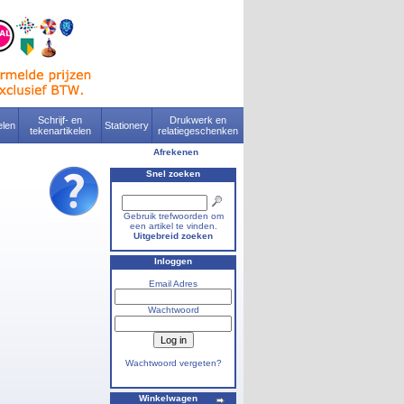
Schrijf- en
Drukwerk en
len
Stationery
tekenartikelen
relatiegeschenken
Afrekenen
Snel zoeken
Gebruik trefwoorden om
een artikel te vinden.
Uitgebreid zoeken
Inloggen
Email Adres
Wachtwoord
Wachtwoord vergeten?
Winkelwagen