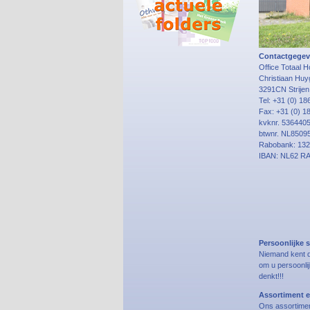
Contactgegev
Office Totaal 
Christiaan Huy
3291CN Strijen
Tel: +31 (0) 1
Fax: +31 (0) 1
kvknr. 536440
btwnr. NL8509
Rabobank: 132
IBAN: NL62 R
Persoonlijke s
Niemand kent d
om u persoonlij
denkt!!!
Assortiment e
Ons assortiment