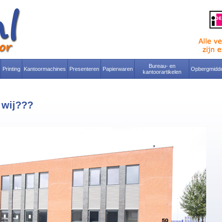
Bureau- en
Printing
Kantoormachines
Presenteren
Papierwaren
Opbergmidde
kantoorartikelen
 wij???