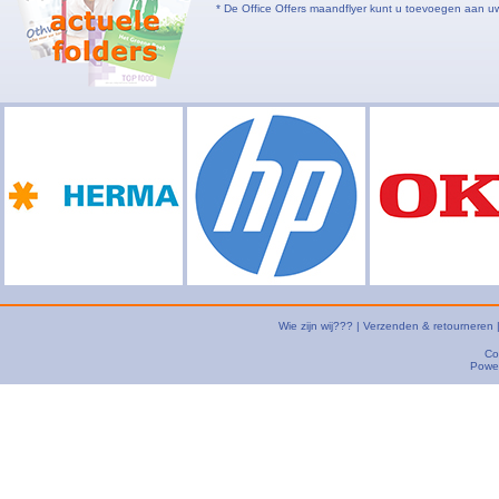
* De Office Offers maandflyer kunt u toevoegen aan 
Wie zijn wij???
|
Verzenden & retourneren
Co
Powe