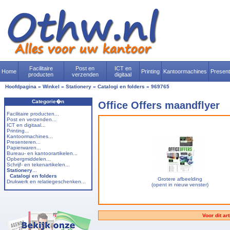
Facilitaire
Post en
ICT en
Home
Printing
Kantoormachines
Presen
producten
verzenden
digitaal
Hoofdpagina
»
Winkel
»
Stationery
»
Catalogi en folders
»
969765
Categorie�n
Office Offers maandflyer
Facilitaire producten...
Post en verzenden...
ICT en digitaal...
Printing...
Kantoormachines...
Presenteren...
Papierwaren...
Bureau- en kantoorartikelen...
Opbergmiddelen...
Schrijf- en tekenartikelen...
Stationery
...
Catalogi en folders
Grotere afbeelding
Drukwerk en relatiegeschenken...
(opent in nieuw venster)
Voor dit ar