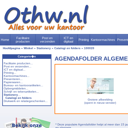
Facilitaire
Post en
ICT en
Home
Printing
Kantoormachines
Presen
producten
verzenden
digitaal
Hoofdpagina
»
Winkel
»
Stationery
»
Catalogi en folders
»
100020
Categorie�n
AGENDAFOLDER ALGEMEE
Facilitaire producten...
Post en verzenden...
ICT en digitaal...
Printing...
Kantoormachines...
Presenteren...
Papierwaren...
Bureau- en kantoorartikelen...
Opbergmiddelen...
Schrijf- en tekenartikelen...
Stationery
...
Catalogi en folders
Grotere afbeelding
Drukwerk en relatiegeschenken...
(opent in nieuw venster)
* Deze populaire Agendafolder helpt al meer dan 15 jaa
en planners.