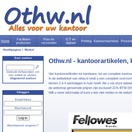
Facilitaire
Post en
ICT en
Home
Printing
Kantoormachines
Presen
producten
verzenden
digitaal
Hoofdpagina
»
Winkel
Snel zoeken
Othw.nl - kantoorartikelen
Gebruik trefwoorden om
Van kantoorartikelen tot hardware, tot uw complete kantoor
een artikel te vinden.
Uitgebreid zoeken
In de webwinkel van othw.nl vindt u een compleet overzic
binnen 2 à 4 werkdagen in huis heeft. Als u via onze webwin
de webshop genoemde prijzen zijn exclusief 21% BTW (6%
Inloggen
Wilt u meer informatie of kunt u iets niet vinden in de web
Email Adres
Wachtwoord
Wachtwoord vergeten?