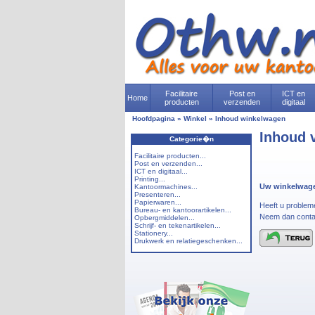
Facilitaire
Post en
ICT en
Home
producten
verzenden
digitaal
Hoofdpagina
»
Winkel
»
Inhoud winkelwagen
Inhoud 
Categorie�n
Facilitaire producten...
Post en verzenden...
ICT en digitaal...
Printing...
Uw winkelwagen
Kantoormachines...
Presenteren...
Papierwaren...
Heeft u proble
Bureau- en kantoorartikelen...
Neem dan conta
Opbergmiddelen...
Schrijf- en tekenartikelen...
Stationery...
Drukwerk en relatiegeschenken...