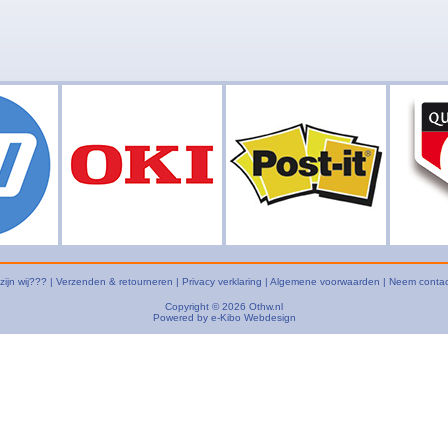
zijn wij???
|
Verzenden & retourneren
|
Privacy verklaring
|
Algemene voorwaarden
|
Neem contac
Copyright © 2026
Othw.nl
Powered by
e-Kibo Webdesign