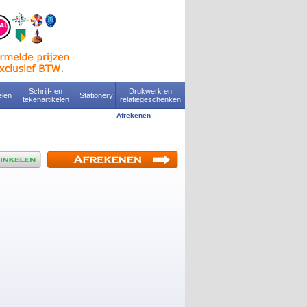
Schrijf- en
Drukwerk en
len
Stationery
tekenartikelen
relatiegeschenken
Afrekenen