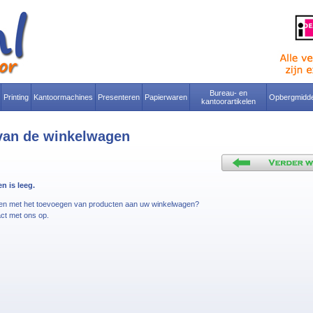
Bureau- en
Printing
Kantoormachines
Presenteren
Papierwaren
Opbergmidde
kantoorartikelen
van de winkelwagen
 is leeg.
men met het toevoegen van producten aan uw winkelwagen?
ct met ons op.