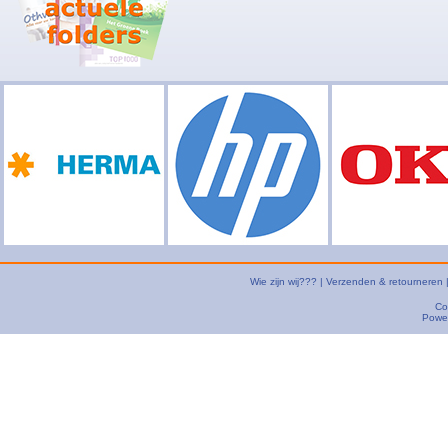
Wie zijn wij???
|
Verzenden & retourneren
Co
Powe