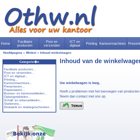
Facilitaire
Post en
ICT en
Home
Printing
Kantoormachines
Presen
producten
verzenden
digitaal
Hoofdpagina
»
Winkel
»
Inhoud winkelwagen
Inhoud van de winkelwage
Categorie�n
Facilitaire producten...
Post en verzenden...
ICT en digitaal...
Printing...
Uw winkelwagen is leeg.
Kantoormachines...
Presenteren...
Papierwaren...
Heeft u problemen met het toevoegen van producte
Bureau- en kantoorartikelen...
Neem dan contact met ons op.
Opbergmiddelen...
Schrijf- en tekenartikelen...
Stationery...
Drukwerk en relatiegeschenken...