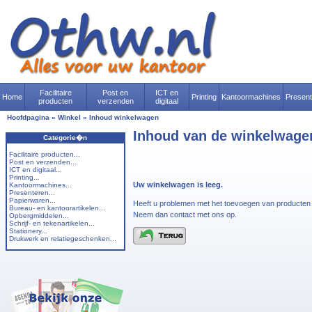
Facilitaire
Post en
ICT en
Home
Printing
Kantoormachines
Presen
producten
verzenden
digitaal
Hoofdpagina
»
Winkel
»
Inhoud winkelwagen
Inhoud van de winkelwage
Categorie�n
Facilitaire producten...
Post en verzenden...
ICT en digitaal...
Printing...
Uw winkelwagen is leeg.
Kantoormachines...
Presenteren...
Papierwaren...
Heeft u problemen met het toevoegen van producte
Bureau- en kantoorartikelen...
Neem dan contact met ons op.
Opbergmiddelen...
Schrijf- en tekenartikelen...
Stationery...
Drukwerk en relatiegeschenken...