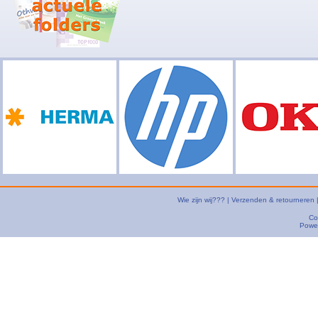
Wie zijn wij???
|
Verzenden & retourneren
Co
Powe