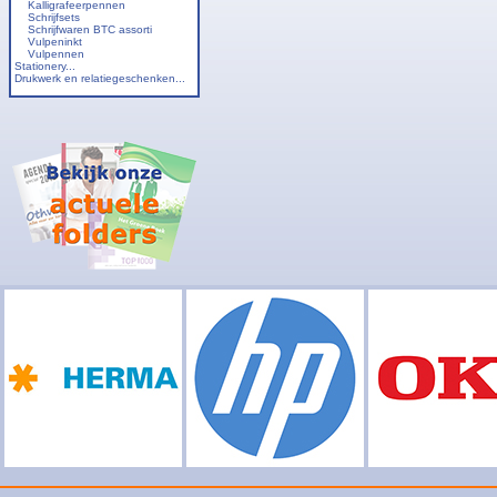
Kalligrafeerpennen
Schrijfsets
Schrijfwaren BTC assorti
Vulpeninkt
Vulpennen
Stationery...
Drukwerk en relatiegeschenken...