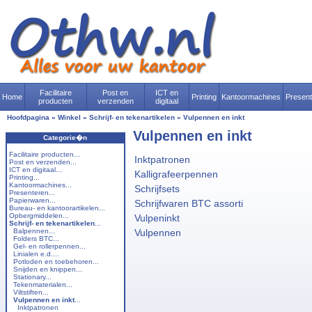
Facilitaire
Post en
ICT en
Home
Printing
Kantoormachines
Presen
producten
verzenden
digitaal
Hoofdpagina
»
Winkel
»
Schrijf- en tekenartikelen
»
Vulpennen en inkt
Vulpennen en inkt
Categorie�n
Facilitaire producten...
Inktpatronen
Post en verzenden...
ICT en digitaal...
Kalligrafeerpennen
Printing...
Kantoormachines...
Schrijfsets
Presenteren...
Papierwaren...
Schrijfwaren BTC assorti
Bureau- en kantoorartikelen...
Opbergmiddelen...
Vulpeninkt
Schrijf- en tekenartikelen
...
Balpennen...
Vulpennen
Folders BTC...
Gel- en rollerpennen...
Linialen e.d....
Potloden en toebehoren...
Snijden en knippen...
Stationary...
Tekenmaterialen...
Viltstiften...
Vulpennen en inkt
...
Inktpatronen