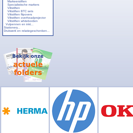
Markeerstiften
Specialistische markers
Viltstiften
Viltstiften BTC sets
Viltstiften flipovers
Viltstiften overheadprojector
Viltstiften whiteborden
Vulpennen en inkt...
Stationery...
Drukwerk en relatiegeschenken...