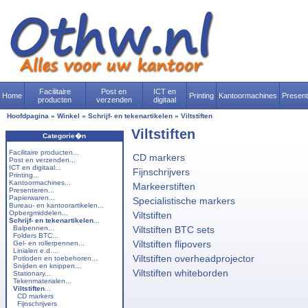
Facilitaire
Post en
ICT en
Home
Printing
Kantoormachines
Presen
producten
verzenden
digitaal
Hoofdpagina
»
Winkel
»
Schrijf- en tekenartikelen
»
Viltstiften
Viltstiften
Categorie�n
Facilitaire producten...
CD markers
Post en verzenden...
ICT en digitaal...
Fijnschrijvers
Printing...
Kantoormachines...
Markeerstiften
Presenteren...
Papierwaren...
Specialistische markers
Bureau- en kantoorartikelen...
Opbergmiddelen...
Viltstiften
Schrijf- en tekenartikelen
...
Balpennen...
Viltstiften BTC sets
Folders BTC...
Viltstiften flipovers
Gel- en rollerpennen...
Linialen e.d....
Viltstiften overheadprojector
Potloden en toebehoren...
Snijden en knippen...
Viltstiften whiteborden
Stationary...
Tekenmaterialen...
Viltstiften
...
CD markers
Fijnschrijvers