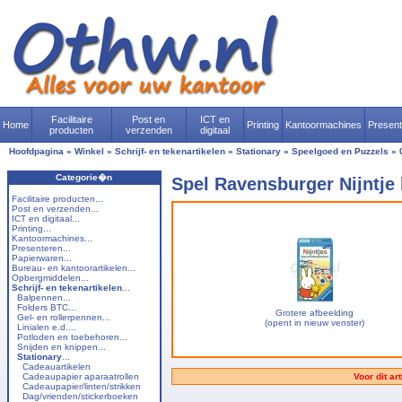
Facilitaire
Post en
ICT en
Home
Printing
Kantoormachines
Presen
producten
verzenden
digitaal
Hoofdpagina
»
Winkel
»
Schrijf- en tekenartikelen
»
Stationary
»
Speelgoed en Puzzels
»
Categorie�n
Spel Ravensburger Nijntje
Facilitaire producten...
Post en verzenden...
ICT en digitaal...
Printing...
Kantoormachines...
Presenteren...
Papierwaren...
Bureau- en kantoorartikelen...
Opbergmiddelen...
Schrijf- en tekenartikelen
...
Balpennen...
Folders BTC...
Grotere afbeelding
Gel- en rollerpennen...
(opent in nieuw venster)
Linialen e.d....
Potloden en toebehoren...
Snijden en knippen...
Stationary
...
Cadeauartikelen
Cadeaupapier aparaatrollen
Voor dit ar
Cadeaupapier/linten/strikken
Dag/vrienden/stickerboeken