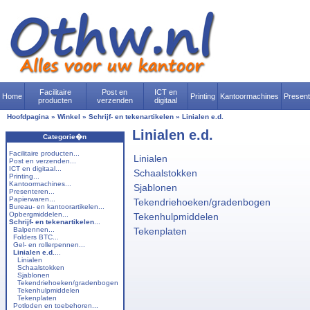
Facilitaire
Post en
ICT en
Home
Printing
Kantoormachines
Presen
producten
verzenden
digitaal
Hoofdpagina
»
Winkel
»
Schrijf- en tekenartikelen
»
Linialen e.d.
Linialen e.d.
Categorie�n
Facilitaire producten...
Linialen
Post en verzenden...
ICT en digitaal...
Schaalstokken
Printing...
Kantoormachines...
Sjablonen
Presenteren...
Papierwaren...
Tekendriehoeken/gradenbogen
Bureau- en kantoorartikelen...
Opbergmiddelen...
Tekenhulpmiddelen
Schrijf- en tekenartikelen
...
Balpennen...
Tekenplaten
Folders BTC...
Gel- en rollerpennen...
Linialen e.d.
...
Linialen
Schaalstokken
Sjablonen
Tekendriehoeken/gradenbogen
Tekenhulpmiddelen
Tekenplaten
Potloden en toebehoren...