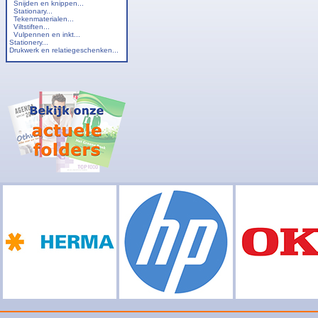
Snijden en knippen...
Stationary...
Tekenmaterialen...
Viltstiften...
Vulpennen en inkt...
Stationery...
Drukwerk en relatiegeschenken...