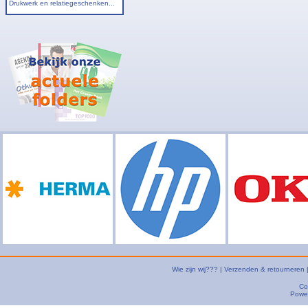
Drukwerk en relatiegeschenken...
Wie zijn wij???
|
Verzenden & retourneren
Co
Powe