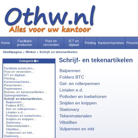
Facilitaire
Post en
ICT en
Home
Printing
Kantoormachines
Presen
producten
verzenden
digitaal
Hoofdpagina
»
Winkel
»
Schrijf- en tekenartikelen
Schrijf- en tekenartikelen
Categorie�n
Facilitaire producten...
Balpennen
Post en verzenden...
ICT en digitaal...
Folders BTC
Printing...
Kantoormachines...
Gel- en rollerpennen
Presenteren...
Papierwaren...
Linialen e.d.
Bureau- en kantoorartikelen...
Opbergmiddelen...
Potloden en toebehoren
Schrijf- en tekenartikelen
...
Balpennen...
Snijden en knippen
Folders BTC...
Stationary
Gel- en rollerpennen...
Linialen e.d....
Tekenmaterialen
Potloden en toebehoren...
Snijden en knippen...
Viltstiften
Stationary...
Tekenmaterialen...
Vulpennen en inkt
Viltstiften...
Vulpennen en inkt...
Stationery...