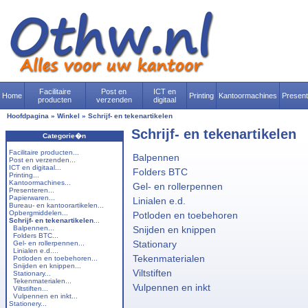
Facilitaire
Post en
ICT en
Home
Printing
Kantoormachines
Presen
producten
verzenden
digitaal
Hoofdpagina
»
Winkel
»
Schrijf- en tekenartikelen
Schrijf- en tekenartikelen
Categorie�n
Facilitaire producten...
Balpennen
Post en verzenden...
ICT en digitaal...
Folders BTC
Printing...
Kantoormachines...
Gel- en rollerpennen
Presenteren...
Papierwaren...
Linialen e.d.
Bureau- en kantoorartikelen...
Opbergmiddelen...
Potloden en toebehoren
Schrijf- en tekenartikelen
...
Balpennen...
Snijden en knippen
Folders BTC...
Stationary
Gel- en rollerpennen...
Linialen e.d....
Tekenmaterialen
Potloden en toebehoren...
Snijden en knippen...
Viltstiften
Stationary...
Tekenmaterialen...
Vulpennen en inkt
Viltstiften...
Vulpennen en inkt...
Stationery...