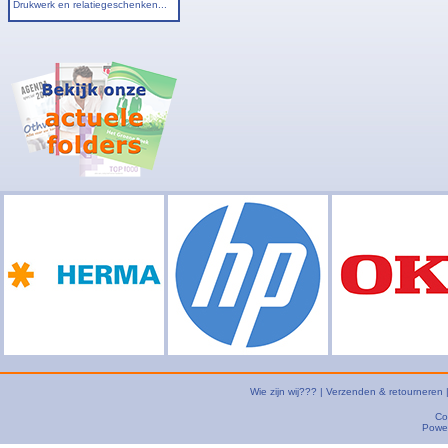
Drukwerk en relatiegeschenken...
Wie zijn wij???
|
Verzenden & retourneren
Co
Powe