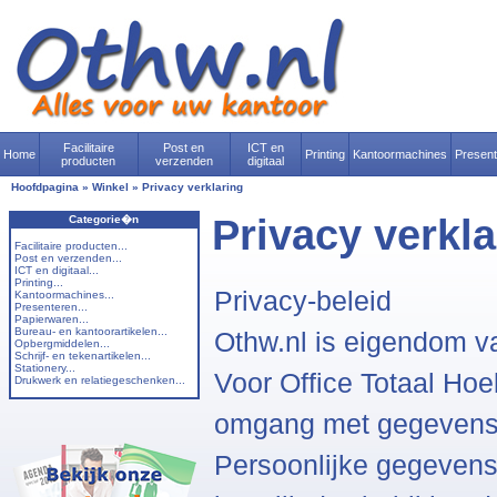
Facilitaire
Post en
ICT en
Home
Printing
Kantoormachines
Presen
producten
verzenden
digitaal
Hoofdpagina
»
Winkel
»
Privacy verklaring
Privacy verkla
Categorie�n
Facilitaire producten...
Post en verzenden...
ICT en digitaal...
Printing...
Privacy-beleid
Kantoormachines...
Presenteren...
Papierwaren...
Bureau- en kantoorartikelen...
Othw.nl is eigendom v
Opbergmiddelen...
Schrijf- en tekenartikelen...
Stationery...
Voor Office Totaal Ho
Drukwerk en relatiegeschenken...
omgang met gegevens 
Persoonlijke gegevens