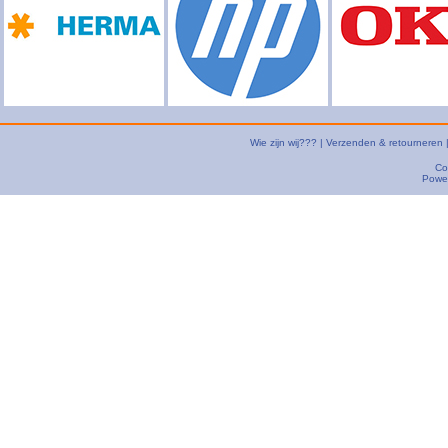
Wie zijn wij???
|
Verzenden & retourneren
Co
Powe