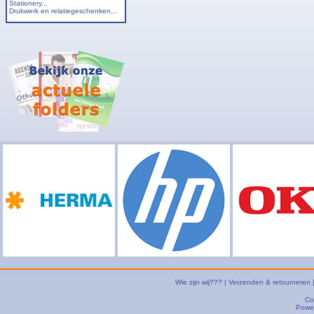
Stationery...
Drukwerk en relatiegeschenken...
Wie zijn wij???
|
Verzenden & retourneren
Co
Powe