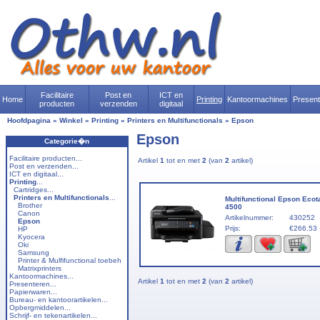
Facilitaire
Post en
ICT en
Home
Printing
Kantoormachines
Presen
producten
verzenden
digitaal
Hoofdpagina
»
Winkel
»
Printing
»
Printers en Multifunctionals
»
Epson
Epson
Categorie�n
Facilitaire producten...
Artikel
1
tot en met
2
(van
2
artikel)
Post en verzenden...
ICT en digitaal...
Printing
...
Cartridges...
Printers en Multifunctionals
...
Multifunctional Epson Ecot
Brother
4500
Canon
Artikelnummer:
430252
Epson
Prijs:
€266.53
HP
Kyocera
Oki
Samsung
Printer & Mulfifunctional toebeh
Matrixprinters
Kantoormachines...
Artikel
1
tot en met
2
(van
2
artikel)
Presenteren...
Papierwaren...
Bureau- en kantoorartikelen...
Opbergmiddelen...
Schrijf- en tekenartikelen...