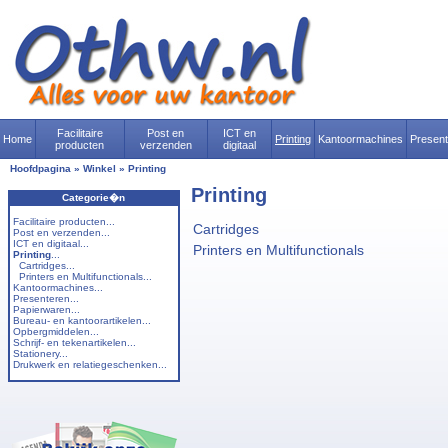
Facilitaire
Post en
ICT en
Home
Printing
Kantoormachines
Presen
producten
verzenden
digitaal
Hoofdpagina
»
Winkel
»
Printing
Printing
Categorie�n
Facilitaire producten...
Cartridges
Post en verzenden...
ICT en digitaal...
Printers en Multifunctionals
Printing
...
Cartridges...
Printers en Multifunctionals...
Kantoormachines...
Presenteren...
Papierwaren...
Bureau- en kantoorartikelen...
Opbergmiddelen...
Schrijf- en tekenartikelen...
Stationery...
Drukwerk en relatiegeschenken...