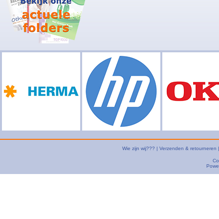
Wie zijn wij???
|
Verzenden & retourneren
Co
Powe