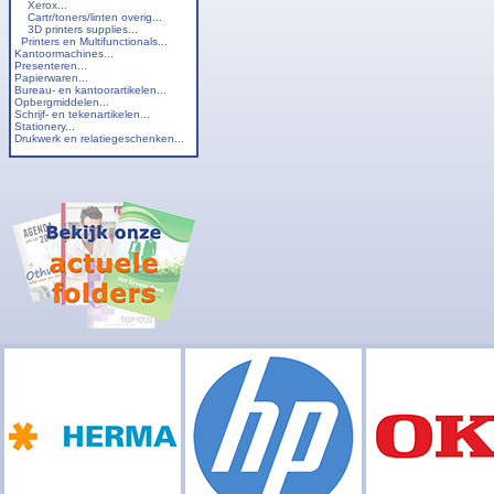
Xerox...
Cartr/toners/linten overig...
3D printers supplies...
Printers en Multifunctionals...
Kantoormachines...
Presenteren...
Papierwaren...
Bureau- en kantoorartikelen...
Opbergmiddelen...
Schrijf- en tekenartikelen...
Stationery...
Drukwerk en relatiegeschenken...