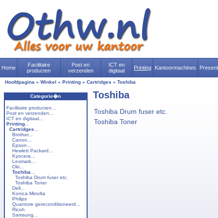
Facilitaire
Post en
ICT en
Home
Printing
Kantoormachines
Presen
producten
verzenden
digitaal
Hoofdpagina
»
Winkel
»
Printing
»
Cartridges
»
Toshiba
Toshiba
Categorie�n
Facilitaire producten...
Toshiba Drum fuser etc.
Post en verzenden...
ICT en digitaal...
Toshiba Toner
Printing
...
Cartridges
...
Brother...
Canon...
Epson...
Hewlett Packard...
Kyocera...
Lexmark...
Oki...
Toshiba
...
Toshiba Drum fuser etc.
Toshiba Toner
Dell...
Konica Minolta
Philips
Quantore gereconditioneerd...
Ricoh
Samsung...