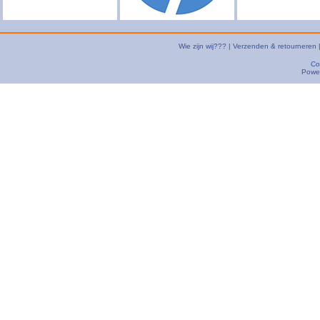
Wie zijn wij???
|
Verzenden & retourneren
Co
Powe