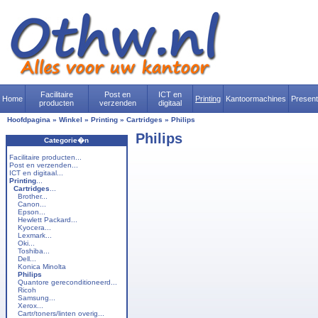
Facilitaire
Post en
ICT en
Home
Printing
Kantoormachines
Presen
producten
verzenden
digitaal
Hoofdpagina
»
Winkel
»
Printing
»
Cartridges
»
Philips
Philips
Categorie�n
Facilitaire producten...
Post en verzenden...
ICT en digitaal...
Printing
...
Cartridges
...
Brother...
Canon...
Epson...
Hewlett Packard...
Kyocera...
Lexmark...
Oki...
Toshiba...
Dell...
Konica Minolta
Philips
Quantore gereconditioneerd...
Ricoh
Samsung...
Xerox...
Cartr/toners/linten overig...