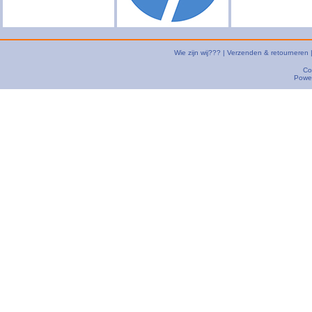
Wie zijn wij???
|
Verzenden & retourneren
Co
Powe