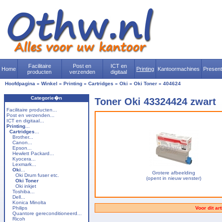
Facilitaire
Post en
ICT en
Home
Printing
Kantoormachines
Presen
producten
verzenden
digitaal
Hoofdpagina
»
Winkel
»
Printing
»
Cartridges
»
Oki
»
Oki Toner
»
404624
Categorie�n
Toner Oki 43324424 zwart
Facilitaire producten...
Post en verzenden...
ICT en digitaal...
Printing
...
Cartridges
...
Brother...
Canon...
Epson...
Hewlett Packard...
Kyocera...
Lexmark...
Oki
...
Grotere afbeelding
Oki Drum fuser etc.
(opent in nieuw venster)
Oki Toner
Oki inkjet
Toshiba...
Dell...
Konica Minolta
Philips
Voor dit ar
Quantore gereconditioneerd...
Ricoh