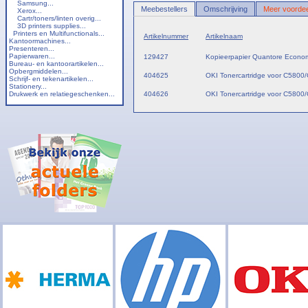
Samsung...
Meebestellers
Omschrijving
Meer voordee
Xerox...
Cartr/toners/linten overig...
3D printers supplies...
Printers en Multifunctionals...
Artikelnummer
Artikelnaam
Kantoormachines...
Presenteren...
Papierwaren...
129427
Kopieerpapier Quantore Econom
Bureau- en kantoorartikelen...
Opbergmiddelen...
404625
OKI Tonercartridge voor C5800
Schrijf- en tekenartikelen...
Stationery...
Drukwerk en relatiegeschenken...
404626
OKI Tonercartridge voor C5800