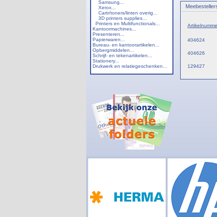
Samsung...
Meebesteller
Xerox...
Cartr/toners/linten overig...
3D printers supplies...
Printers en Multifunctionals...
Artikelnumme
Kantoormachines...
Presenteren...
Papierwaren...
404624
Bureau- en kantoorartikelen...
Opbergmiddelen...
404626
Schrijf- en tekenartikelen...
Stationery...
Drukwerk en relatiegeschenken...
129427