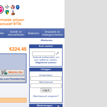
Schrijf- en
Drukwerk en
len
Stationery
tekenartikelen
relatiegeschenken
Afrekenen
Snel zoeken
€224.45
Gebruik trefwoorden om
een artikel te vinden.
Uitgebreid zoeken
Inloggen
Email Adres
Wachtwoord
Wachtwoord vergeten?
Winkelwagen