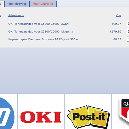
s
Omschrijving
Meer voordeel!
r
Artikelnaam
Prijs
OKI Tonercartridge voor C5800/C5900, Zwart
€99.07
OKI Tonercartridge voor C5800/C5900, Magenta
€179.86
Kopieerpapier Quantore Economy A4 80gr wit 500vel
€8.82