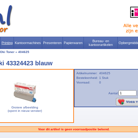
Bureau- en
Printing
Kantoormachines
Presenteren
Papierwaren
Opbergmidde
kantoorartikelen
Oki Toner
»
404625
ki 43324423 blauw
Artikelnummer:
404625
Besteleenheid:
1 Stuk
Voorraad:
0
Aantal:
Grotere afbeelding
(opent in nieuw venster)
Voor dit artikel is geen voorraadpositie bekend.