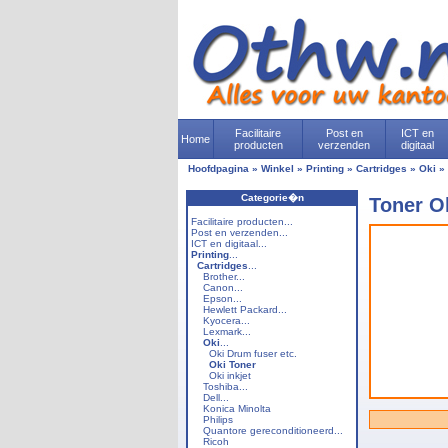
Facilitaire
Post en
ICT en
Home
producten
verzenden
digitaal
Hoofdpagina
»
Winkel
»
Printing
»
Cartridges
»
Oki
»
Categorie�n
Toner O
Facilitaire producten...
Post en verzenden...
ICT en digitaal...
Printing
...
Cartridges
...
Brother...
Canon...
Epson...
Hewlett Packard...
Kyocera...
Lexmark...
Oki
...
Oki Drum fuser etc.
Oki Toner
Oki inkjet
Toshiba...
Dell...
Konica Minolta
Philips
Quantore gereconditioneerd...
Ricoh