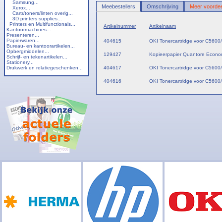
Samsung...
Meebestellers
Omschrijving
Meer voordee
Xerox...
Cartr/toners/linten overig...
3D printers supplies...
Printers en Multifunctionals...
Artikelnummer
Artikelnaam
Kantoormachines...
Presenteren...
Papierwaren...
404615
OKI Tonercartridge voor C560
Bureau- en kantoorartikelen...
Opbergmiddelen...
129427
Kopieerpapier Quantore Econom
Schrijf- en tekenartikelen...
Stationery...
Drukwerk en relatiegeschenken...
404617
OKI Tonercartridge voor C5600
404616
OKI Tonercartridge voor C560