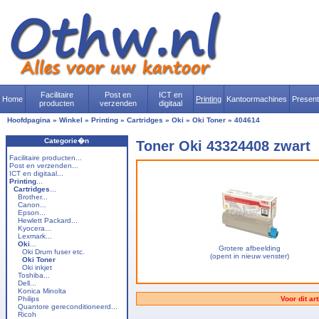
Facilitaire
Post en
ICT en
Home
Printing
Kantoormachines
Presen
producten
verzenden
digitaal
Hoofdpagina
»
Winkel
»
Printing
»
Cartridges
»
Oki
»
Oki Toner
»
404614
Categorie�n
Toner Oki 43324408 zwart
Facilitaire producten...
Post en verzenden...
ICT en digitaal...
Printing
...
Cartridges
...
Brother...
Canon...
Epson...
Hewlett Packard...
Kyocera...
Lexmark...
Oki
...
Grotere afbeelding
Oki Drum fuser etc.
(opent in nieuw venster)
Oki Toner
Oki inkjet
Toshiba...
Dell...
Konica Minolta
Philips
Voor dit ar
Quantore gereconditioneerd...
Ricoh