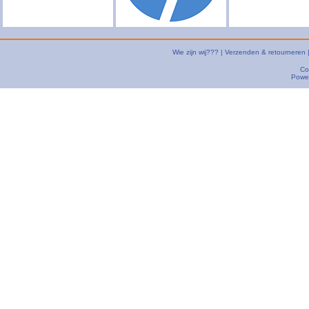
Wie zijn wij???
|
Verzenden & retourneren
Co
Powe