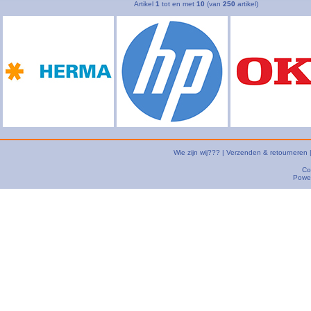
Artikel
1
tot en met
10
(van
250
artikel)
Wie zijn wij???
|
Verzenden & retourneren
Co
Powe