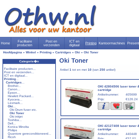
Facilitaire
Post en
ICT en
Home
Printing
Kantoormachines
Presen
producten
verzenden
digitaal
Hoofdpagina
»
Winkel
»
Printing
»
Cartridges
»
Oki
»
Oki Toner
Oki Toner
Categorie�n
Facilitaire producten...
Artikel
1
tot en met
10
(van
250
artikel)
Post en verzenden...
ICT en digitaal...
Printing
...
Cartridges
...
Brother...
OKI 42804506 laser toner 
Canon...
cartridge
Epson...
Artikelnummer:
405699
Hewlett Packard...
Prijs:
€126.24
Kyocera...
Lexmark...
Oki
...
Oki Drum fuser etc.
Oki Toner
Oki inkjet
Toshiba...
Dell...
OKI 42127408 laser toner 
Konica Minolta
cartridge
Philips
Quantore gereconditioneerd...
Artikelnummer:
440448
Ricoh
Prijs:
€57.02