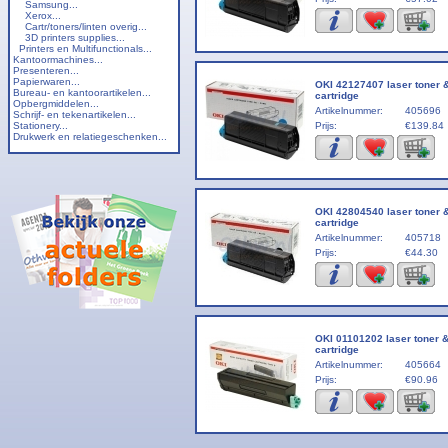
Samsung...
Xerox...
Cartr/toners/linten overig...
3D printers supplies...
Printers en Multifunctionals...
Kantoormachines...
Presenteren...
Papierwaren...
OKI 42127407 laser toner 
Bureau- en kantoorartikelen...
cartridge
Opbergmiddelen...
Artikelnummer:
405696
Schrijf- en tekenartikelen...
Stationery...
Prijs:
€139.84
Drukwerk en relatiegeschenken...
OKI 42804540 laser toner 
cartridge
Artikelnummer:
405718
Prijs:
€44.30
OKI 01101202 laser toner 
cartridge
Artikelnummer:
405664
Prijs:
€90.96