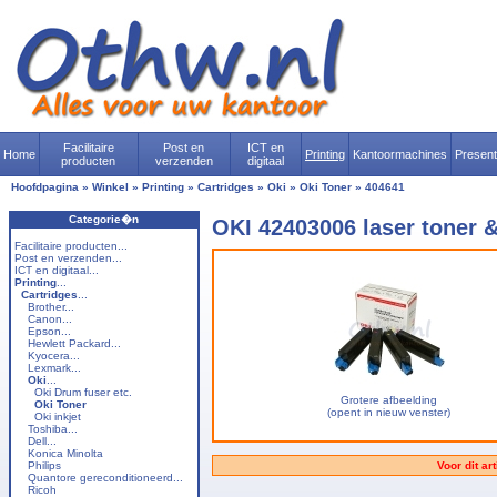
Facilitaire
Post en
ICT en
Home
Printing
Kantoormachines
Presen
producten
verzenden
digitaal
Hoofdpagina
»
Winkel
»
Printing
»
Cartridges
»
Oki
»
Oki Toner
»
404641
Categorie�n
OKI 42403006 laser toner &
Facilitaire producten...
Post en verzenden...
ICT en digitaal...
Printing
...
Cartridges
...
Brother...
Canon...
Epson...
Hewlett Packard...
Kyocera...
Lexmark...
Oki
...
Oki Drum fuser etc.
Grotere afbeelding
Oki Toner
(opent in nieuw venster)
Oki inkjet
Toshiba...
Dell...
Konica Minolta
Philips
Voor dit ar
Quantore gereconditioneerd...
Ricoh