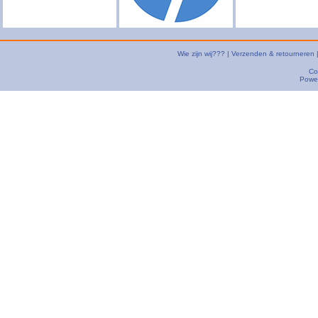
Wie zijn wij???
|
Verzenden & retourneren
Co
Powe