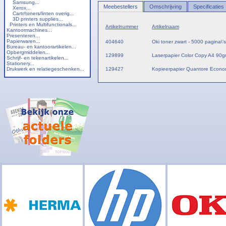
Samsung...
Meebestellers
Omschrijving
Specificaties
Xerox...
Cartr/toners/linten overig...
3D printers supplies...
Printers en Multifunctionals...
Artikelnummer
Artikelnaam
Kantoormachines...
Presenteren...
Papierwaren...
404640
Oki toner zwart - 5000 pagina\
Bureau- en kantoorartikelen...
Opbergmiddelen...
129899
Laserpapier Color Copy A4 90gr
Schrijf- en tekenartikelen...
Stationery...
Drukwerk en relatiegeschenken...
129427
Kopieerpapier Quantore Econom