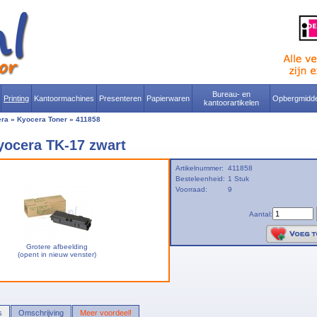
Bureau- en
Printing
Kantoormachines
Presenteren
Papierwaren
Opbergmidde
kantoorartikelen
era
»
Kyocera Toner
»
411858
yocera TK-17 zwart
Artikelnummer:
411858
Besteleenheid:
1 Stuk
Voorraad:
9
Aantal:
Grotere afbeelding
(opent in nieuw venster)
s
Omschrijving
Meer voordeel!