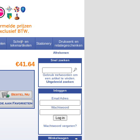
Schrijf- en
Drukwerk en
len
Stationery
tekenartikelen
relatiegeschenken
Afrekenen
Snel zoeken
€41.64
Gebruik trefwoorden om
een artikel te vinden.
Uitgebreid zoeken
Inloggen
Email Adres
Wachtwoord
Wachtwoord vergeten?
Winkelwagen