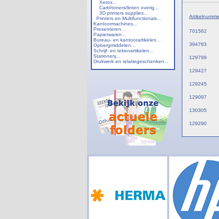
Xerox...
Cartr/toners/linten overig...
3D printers supplies...
Artikelnumme
Printers en Multifunctionals...
Kantoormachines...
Presenteren...
701562
Papierwaren...
Bureau- en kantoorartikelen...
394783
Opbergmiddelen...
Schrijf- en tekenartikelen...
Stationery...
129799
Drukwerk en relatiegeschenken...
129427
129245
129097
130305
129290