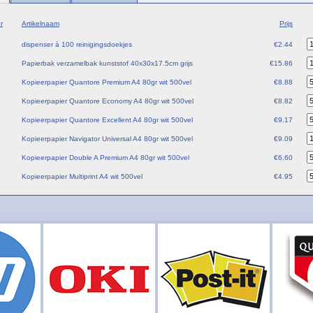
r
Artikelnaam
Prijs
dispenser à 100 reinigingsdoekjes
€2.44
Papierbak verzamelbak kunststof 40x30x17.5cm grijs
€15.86
Kopieerpapier Quantore Premium A4 80gr wit 500vel
€8.88
Kopieerpapier Quantore Economy A4 80gr wit 500vel
€8.82
Kopieerpapier Quantore Excellent A4 80gr wit 500vel
€9.17
Kopieerpapier Navigator Universal A4 80gr wit 500vel
€9.09
Kopieerpapier Double A Premium A4 80gr wit 500vel
€6.60
Kopieerpapier Multiprint A4 wit 500vel
€4.95