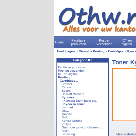
Facilitaire
Post en
ICT en
Home
producten
verzenden
digitaal
Hoofdpagina
»
Winkel
»
Printing
»
Cartridges
»
Kyoc
Categorie�n
Toner K
Facilitaire producten...
Post en verzenden...
ICT en digitaal...
Printing
...
Cartridges
...
Brother...
Canon...
Epson...
Hewlett Packard...
Kyocera
...
Kyocera Drum fuser etc.
Kyocera Toner
Lexmark...
Oki...
Toshiba...
Dell...
Konica Minolta
Philips
Quantore gereconditioneerd...
Ricoh
Samsung...
Meebesteller