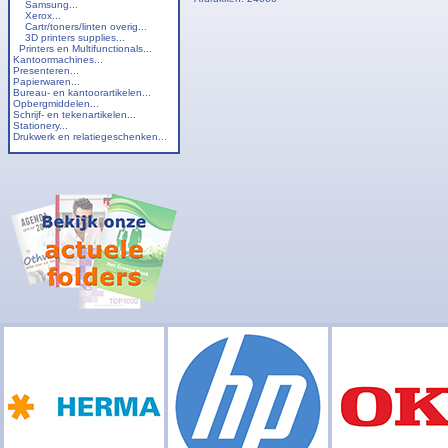
Samsung...
Xerox...
Cartr/toners/linten overig...
3D printers supplies...
Printers en Multifunctionals...
Kantoormachines...
Presenteren...
Papierwaren...
Bureau- en kantoorartikelen...
Opbergmiddelen...
Schrijf- en tekenartikelen...
Stationery...
Drukwerk en relatiegeschenken...