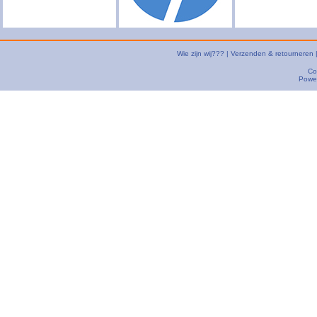
Wie zijn wij???
|
Verzenden & retourneren
Co
Powe