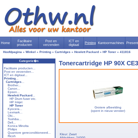
Facilitaire
Post en
ICT en
Home
Printing
Kantoormachines
Presen
producten
verzenden
digitaal
Hoofdpagina
»
Winkel
»
Printing
»
Cartridges
»
Hewlett Packard
»
HP Toner
»
411816
Categorie�n
Tonercartridge HP 90X CE3
Facilitaire producten...
Post en verzenden...
ICT en digitaal...
Printing
...
Cartridges
...
Brother...
Canon...
Epson...
Hewlett Packard
...
HP Drum fuser etc.
HP Inkjet
HP Toner
Grotere afbeelding
Kyocera...
(opent in nieuw venster)
Lexmark...
Oki...
Toshiba...
Dell...
Konica Minolta
Philips
Quantore gereconditioneerd...
Kleur: Zwart
Ricoh
Afdrukken: 24000