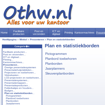
Facilitaire
Post en
ICT en
Home
Printing
Kantoormachines
Presen
producten
verzenden
digitaal
Hoofdpagina
»
Winkel
»
Presenteren
»
Plan en statistiekborden
Plan en statistiekborden
Categorie�n
Facilitaire producten...
Pictogrammen
Post en verzenden...
ICT en digitaal...
Planbord toebehoren
Printing...
Kantoormachines...
Planborden
Presenteren
...
Overige presentatiesystemen
Jaarplanners
Presentatiehulpmiddelen...
Projectoren en toebehoren...
Sleuvenplanborden
Vitrinekasten...
LCD projectoren en toebehoren...
Presentatiesystemen...
Presentatiemappen...
Presentatieproducten...
Folderbakjes en houders...
Badges...
Plan en statistiekborden
...
Pictogrammen
Planbord toebehoren
Planborden
Jaarplanners