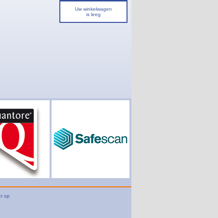
Uw winkelwagen
is leeg
t op