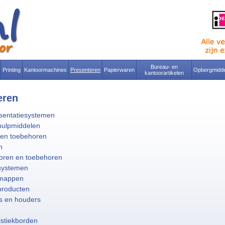
Bureau- en
Printing
Kantoormachines
Presenteren
Papierwaren
Opbergmidde
kantoorartikelen
eren
sentatiesystemen
hulpmiddelen
 en toebehoren
n
oren en toebehoren
systemen
emappen
producten
s en houders
istiekborden