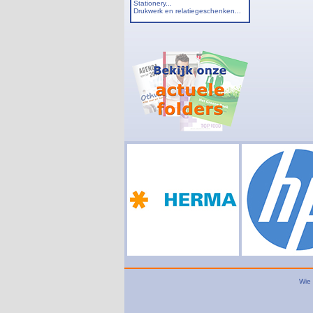
Stationery...
Drukwerk en relatiegeschenken...
Wie 