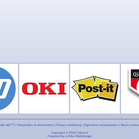
zijn wij???
|
Verzenden & retourneren
|
Privacy verklaring
|
Algemene voorwaarden
|
Neem contac
Copyright © 2026
Othw.nl
Powered by
e-Kibo Webdesign