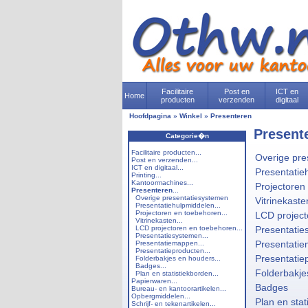
Facilitaire
Post en
ICT en
Home
producten
verzenden
digitaal
Hoofdpagina
»
Winkel
»
Presenteren
Present
Categorie�n
Facilitaire producten...
Overige pre
Post en verzenden...
ICT en digitaal...
Presentatie
Printing...
Kantoormachines...
Projectoren
Presenteren
...
Overige presentatiesystemen
Vitrinekaste
Presentatiehulpmiddelen...
Projectoren en toebehoren...
LCD project
Vitrinekasten...
LCD projectoren en toebehoren...
Presentatie
Presentatiesystemen...
Presentati
Presentatiemappen...
Presentatieproducten...
Presentatie
Folderbakjes en houders...
Badges...
Folderbakje
Plan en statistiekborden...
Papierwaren...
Badges
Bureau- en kantoorartikelen...
Opbergmiddelen...
Plan en stat
Schrijf- en tekenartikelen...