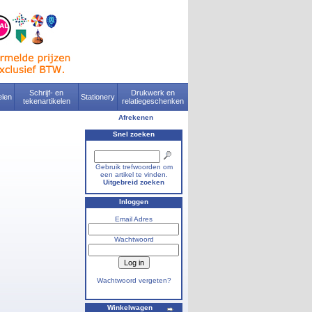
Schrijf- en
Drukwerk en
len
Stationery
tekenartikelen
relatiegeschenken
Afrekenen
Snel zoeken
Gebruik trefwoorden om
een artikel te vinden.
Uitgebreid zoeken
Inloggen
Email Adres
Wachtwoord
Wachtwoord vergeten?
Winkelwagen