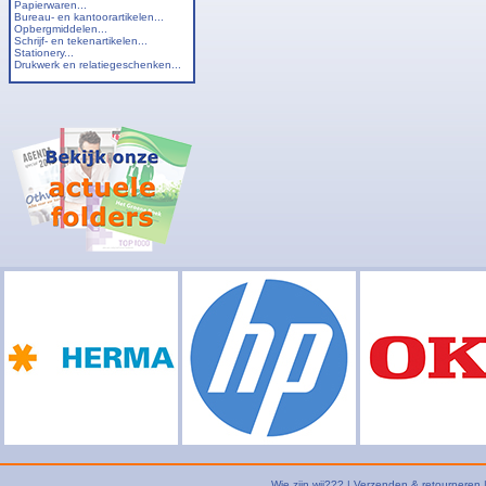
Papierwaren...
Bureau- en kantoorartikelen...
Opbergmiddelen...
Schrijf- en tekenartikelen...
Stationery...
Drukwerk en relatiegeschenken...
Wie zijn wij???
|
Verzenden & retourneren