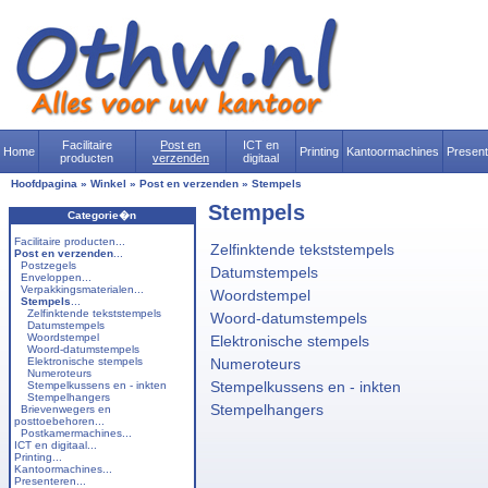
Facilitaire
Post en
ICT en
Home
Printing
Kantoormachines
Presen
producten
verzenden
digitaal
Hoofdpagina
»
Winkel
»
Post en verzenden
»
Stempels
Stempels
Categorie�n
Facilitaire producten...
Zelfinktende tekststempels
Post en verzenden
...
Postzegels
Datumstempels
Enveloppen...
Verpakkingsmaterialen...
Woordstempel
Stempels
...
Zelfinktende tekststempels
Woord-datumstempels
Datumstempels
Woordstempel
Elektronische stempels
Woord-datumstempels
Elektronische stempels
Numeroteurs
Numeroteurs
Stempelkussens en - inkten
Stempelkussens en - inkten
Stempelhangers
Stempelhangers
Brievenwegers en
posttoebehoren...
Postkamermachines...
ICT en digitaal...
Printing...
Kantoormachines...
Presenteren...