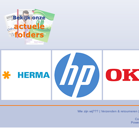
Wie zijn wij???
|
Verzenden & retourneren
Co
Powe