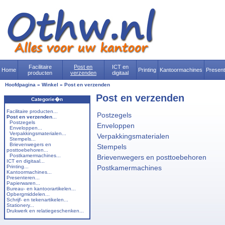
Facilitaire
Post en
ICT en
Home
Printing
Kantoormachines
Presen
producten
verzenden
digitaal
Hoofdpagina
»
Winkel
»
Post en verzenden
Post en verzenden
Categorie�n
Facilitaire producten...
Postzegels
Post en verzenden
...
Postzegels
Enveloppen
Enveloppen...
Verpakkingsmaterialen...
Verpakkingsmaterialen
Stempels...
Brievenwegers en
Stempels
posttoebehoren...
Postkamermachines...
Brievenwegers en posttoebehoren
ICT en digitaal...
Printing...
Postkamermachines
Kantoormachines...
Presenteren...
Papierwaren...
Bureau- en kantoorartikelen...
Opbergmiddelen...
Schrijf- en tekenartikelen...
Stationery...
Drukwerk en relatiegeschenken...