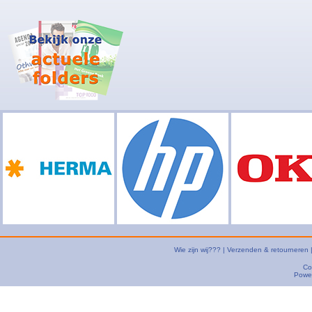
Wie zijn wij???
|
Verzenden & retourneren
Co
Powe