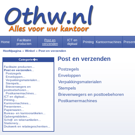
Facilitaire
Post en
ICT en
Home
Printing
Kantoormachines
Presen
producten
verzenden
digitaal
Hoofdpagina
»
Winkel
»
Post en verzenden
Post en verzenden
Categorie�n
Facilitaire producten...
Postzegels
Post en verzenden
...
Postzegels
Enveloppen
Enveloppen...
Verpakkingsmaterialen...
Verpakkingsmaterialen
Stempels...
Brievenwegers en
Stempels
posttoebehoren...
Postkamermachines...
Brievenwegers en posttoebehoren
ICT en digitaal...
Printing...
Postkamermachines
Kantoormachines...
Presenteren...
Papierwaren...
Bureau- en kantoorartikelen...
Opbergmiddelen...
Schrijf- en tekenartikelen...
Stationery...
Drukwerk en relatiegeschenken...