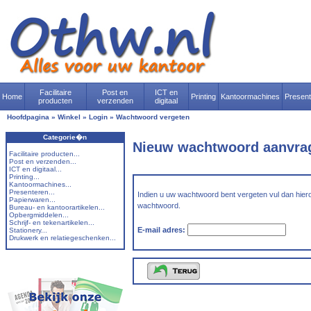
Facilitaire
Post en
ICT en
Home
Printing
Kantoormachines
Presen
producten
verzenden
digitaal
Hoofdpagina
»
Winkel
»
Login
»
Wachtwoord vergeten
Categorie�n
Nieuw wachtwoord aanvra
Facilitaire producten...
Post en verzenden...
ICT en digitaal...
Printing...
Kantoormachines...
Presenteren...
Indien u uw wachtwoord bent vergeten vul dan hiero
Papierwaren...
wachtwoord.
Bureau- en kantoorartikelen...
Opbergmiddelen...
Schrijf- en tekenartikelen...
E-mail adres:
Stationery...
Drukwerk en relatiegeschenken...