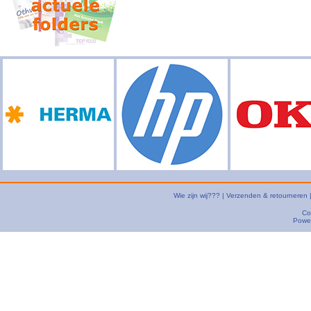
Wie zijn wij???
|
Verzenden & retourneren
Co
Powe