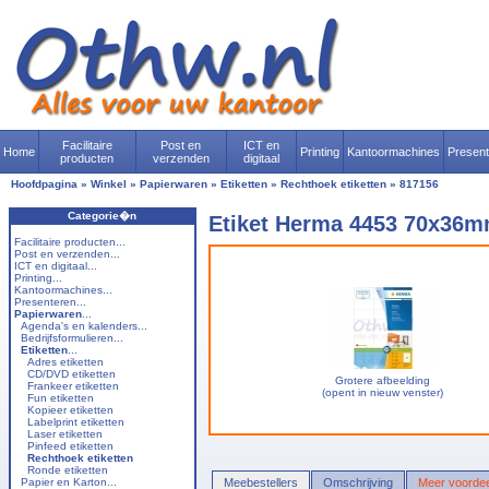
Facilitaire
Post en
ICT en
Home
Printing
Kantoormachines
Presen
producten
verzenden
digitaal
Hoofdpagina
»
Winkel
»
Papierwaren
»
Etiketten
»
Rechthoek etiketten
»
817156
Categorie�n
Etiket Herma 4453 70x36m
Facilitaire producten...
Post en verzenden...
ICT en digitaal...
Printing...
Kantoormachines...
Presenteren...
Papierwaren
...
Agenda's en kalenders...
Bedrijfsformulieren...
Etiketten
...
Adres etiketten
CD/DVD etiketten
Grotere afbeelding
Frankeer etiketten
(opent in nieuw venster)
Fun etiketten
Kopieer etiketten
Labelprint etiketten
Laser etiketten
Pinfeed etiketten
Rechthoek etiketten
Ronde etiketten
Papier en Karton...
Meebestellers
Omschrijving
Meer voordee