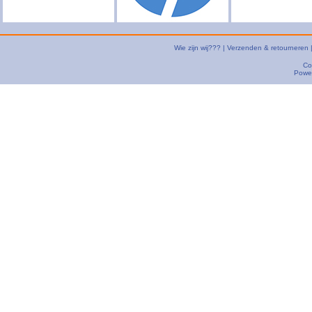
Wie zijn wij???
|
Verzenden & retourneren
Co
Powe