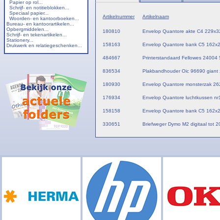
Papier op rol...
Schrijf- en notitieblokken...
Speciaal papier...
Artikelnummer
Artikelnaam
Woorden- en kantoorboeken...
Bureau- en kantoorartikelen...
Opbergmiddelen...
180810
Envelop Quantore akte C4 229x3
Schrijf- en tekenartikelen...
Stationery...
158163
Envelop Quantore bank C5 162x2
Drukwerk en relatiegeschenken...
484667
Printerstandaard Fellowes 24004
836534
Plakbandhouder Oic 96690 giant 
180930
Envelop Quantore monsterzak 26
176934
Envelop Quantore luchtkussen nr
158158
Envelop Quantore bank C5 162x2
330651
Briefweger Dymo M2 digitaal tot 