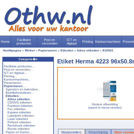
Facilitaire
Post en
ICT en
Home
Printing
Kantoormachines
Presen
producten
verzenden
digitaal
Hoofdpagina
»
Winkel
»
Papierwaren
»
Etiketten
»
Adres etiketten
»
810941
Categorie�n
Etiket Herma 4223 96x50.8
Facilitaire producten...
Post en verzenden...
ICT en digitaal...
Printing...
Kantoormachines...
Presenteren...
Papierwaren
...
Agenda's en kalenders...
Bedrijfsformulieren...
Etiketten
...
Adres etiketten
CD/DVD etiketten
Grotere afbeelding
Frankeer etiketten
(opent in nieuw venster)
Fun etiketten
Kopieer etiketten
Labelprint etiketten
Laser etiketten
Pinfeed etiketten
Rechthoek etiketten
Ronde etiketten
Papier en Karton...
Meebestellers
Omschrijving
Meer voordee