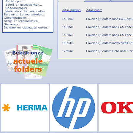
Papier op rol...
Schrijf- en notitieblokken...
Speciaal papier...
Artikelnummer
Artikelnaam
Woorden- en kantoorboeken...
Bureau- en kantoorartikelen...
Opbergmiddelen...
158154
Envelop Quantore akte C4 229x32
Schrijf- en tekenartikelen...
Stationery...
158158
Envelop Quantore bank C5 162x2
Drukwerk en relatiegeschenken...
158163
Envelop Quantore bank C5 162x2
180930
Envelop Quantore monsterzak 26
176934
Envelop Quantore luchtkussen nr