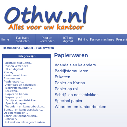
Facilitaire
Post en
ICT en
Home
Printing
Kantoormachines
Presen
producten
verzenden
digitaal
Hoofdpagina
»
Winkel
»
Papierwaren
Papierwaren
Categorie�n
Facilitaire producten...
Agenda's en kalenders
Post en verzenden...
ICT en digitaal...
Bedrijfsformulieren
Printing...
Kantoormachines...
Etiketten
Presenteren...
Papierwaren
...
Papier en Karton
Agenda's en kalenders...
Bedrijfsformulieren...
Papier op rol
Etiketten...
Papier en Karton...
Schrijf- en notitieblokken
Papier op rol...
Speciaal papier
Schrijf- en notitieblokken...
Speciaal papier...
Woorden- en kantoorboeken
Woorden- en kantoorboeken...
Bureau- en kantoorartikelen...
Opbergmiddelen...
Schrijf- en tekenartikelen...
Stationery...
Drukwerk en relatiegeschenken...