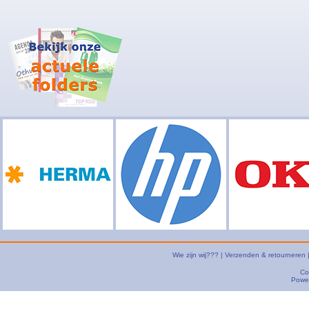
Wie zijn wij???
|
Verzenden & retourneren
Co
Powe