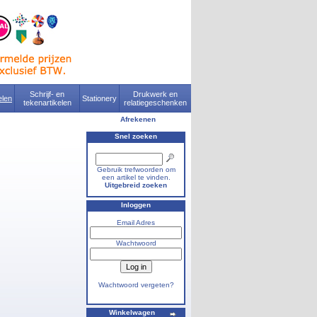
Schrijf- en
Drukwerk en
len
Stationery
tekenartikelen
relatiegeschenken
Afrekenen
Snel zoeken
Gebruik trefwoorden om
een artikel te vinden.
Uitgebreid zoeken
Inloggen
Email Adres
Wachtwoord
Wachtwoord vergeten?
Winkelwagen