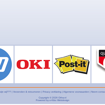
zijn wij???
|
Verzenden & retourneren
|
Privacy verklaring
|
Algemene voorwaarden
|
Neem contac
Copyright © 2026
Othw.nl
Powered by
e-Kibo Webdesign