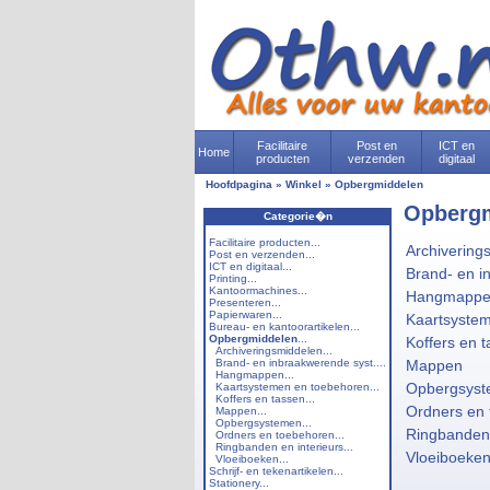
Facilitaire
Post en
ICT en
Home
producten
verzenden
digitaal
Hoofdpagina
»
Winkel
»
Opbergmiddelen
Opberg
Categorie�n
Facilitaire producten...
Archivering
Post en verzenden...
ICT en digitaal...
Brand- en i
Printing...
Kantoormachines...
Hangmapp
Presenteren...
Papierwaren...
Kaartsyste
Bureau- en kantoorartikelen...
Opbergmiddelen
...
Koffers en 
Archiveringsmiddelen...
Brand- en inbraakwerende syst....
Mappen
Hangmappen...
Opbergsys
Kaartsystemen en toebehoren...
Koffers en tassen...
Ordners en
Mappen...
Opbergsystemen...
Ringbanden 
Ordners en toebehoren...
Ringbanden en interieurs...
Vloeiboeke
Vloeiboeken...
Schrijf- en tekenartikelen...
Stationery...