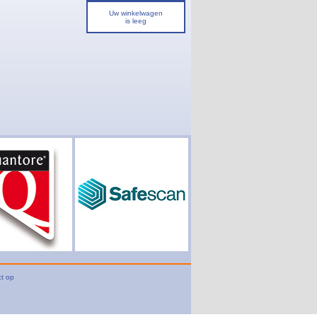
Uw winkelwagen
is leeg
t op