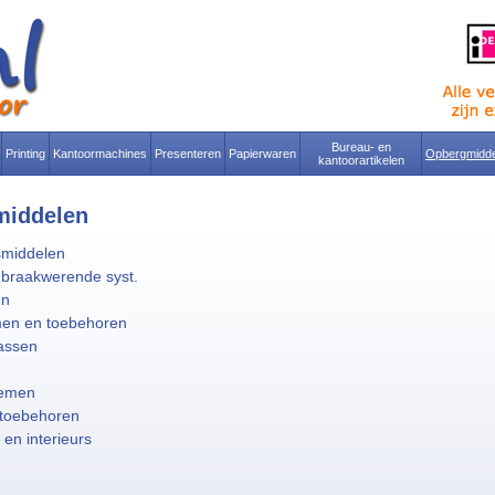
Bureau- en
Printing
Kantoormachines
Presenteren
Papierwaren
Opbergmidde
kantoorartikelen
middelen
smiddelen
nbraakwerende syst.
en
men en toebehoren
tassen
temen
 toebehoren
en interieurs
n