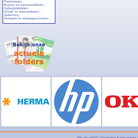
Papierwaren...
Bureau- en kantoorartikelen...
Opbergmiddelen...
Schrijf- en tekenartikelen...
Stationery...
Drukwerk en relatiegeschenken...
Wie zijn wij???
|
Verzenden & retourneren