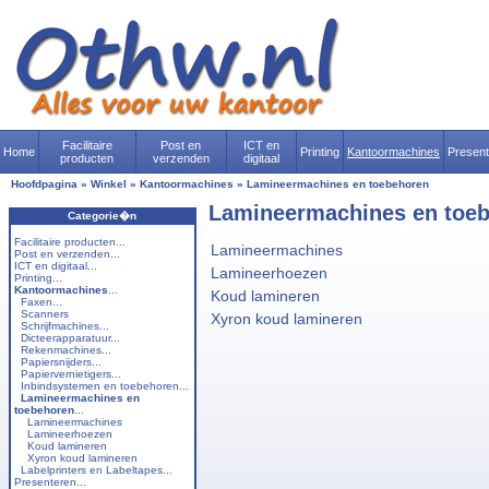
Facilitaire
Post en
ICT en
Home
Printing
Kantoormachines
Presen
producten
verzenden
digitaal
Hoofdpagina
»
Winkel
»
Kantoormachines
»
Lamineermachines en toebehoren
Lamineermachines en toe
Categorie�n
Facilitaire producten...
Lamineermachines
Post en verzenden...
ICT en digitaal...
Lamineerhoezen
Printing...
Kantoormachines
...
Koud lamineren
Faxen...
Scanners
Xyron koud lamineren
Schrijfmachines...
Dicteerapparatuur...
Rekenmachines...
Papiersnijders...
Papiervernietigers...
Inbindsystemen en toebehoren...
Lamineermachines en
toebehoren
...
Lamineermachines
Lamineerhoezen
Koud lamineren
Xyron koud lamineren
Labelprinters en Labeltapes...
Presenteren...