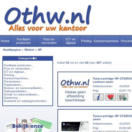
Facilitaire
Post en
ICT en
Home
Printing
Kantoormachines
Presen
producten
verzenden
digitaal
Hoofdpagina
»
Winkel
»
HP
Categorie�n
Artikel
51
tot en met
60
(van
457
artikel)
Facilitaire producten...
Post en verzenden...
ICT en digitaal...
Printing...
Kantoormachines...
Tonercartridge HP CF280X
Presenteren...
contract zwart
Papierwaren...
Artikelnummer:
411834
Bureau- en kantoorartikelen...
Prijs:
€197.75
Opbergmiddelen...
Schrijf- en tekenartikelen...
Stationery...
Drukwerk en relatiegeschenken...
Tonercartridge HP CF380X
zwart
Artikelnummer:
412005
Prijs:
€190.68