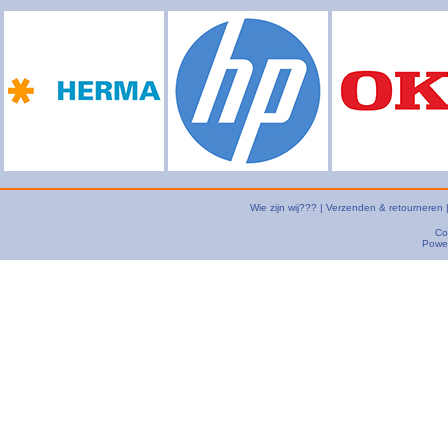
Wie zijn wij???
|
Verzenden & retourneren
Co
Powe