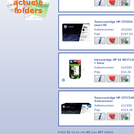
Tonercartridge HP CF226X
zwart HC
Artikelnummer:
402284
Prijs:
€187.83
Inkcartridge HP 62 N9J71A
+ kleur
Artikelnummer:
410395
Prijs:
€34.39
Tonercartridge HP CF372A
3-kleurenset
Artikelnummer:
412306
Prijs:
€313.28
Artikel
51
tot en met
60
(van
457
artikel)