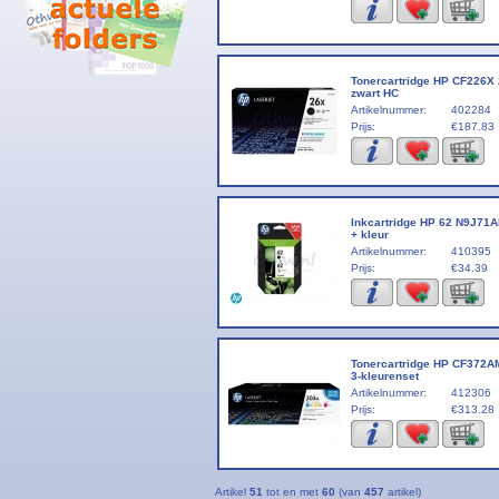
Tonercartridge HP CF226X
zwart HC
Artikelnummer:
402284
Prijs:
€187.83
Inkcartridge HP 62 N9J71A
+ kleur
Artikelnummer:
410395
Prijs:
€34.39
Tonercartridge HP CF372A
3-kleurenset
Artikelnummer:
412306
Prijs:
€313.28
Artikel
51
tot en met
60
(van
457
artikel)