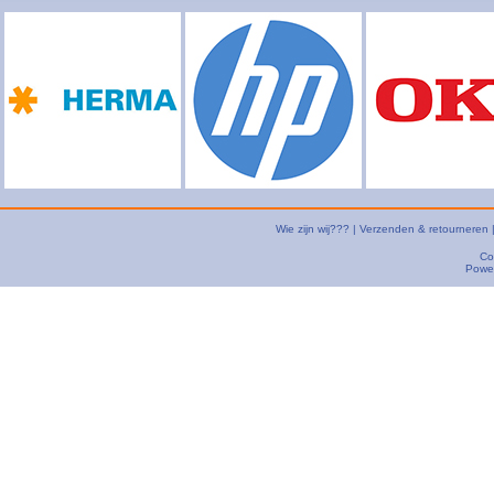
Wie zijn wij???
|
Verzenden & retourneren
Co
Powe