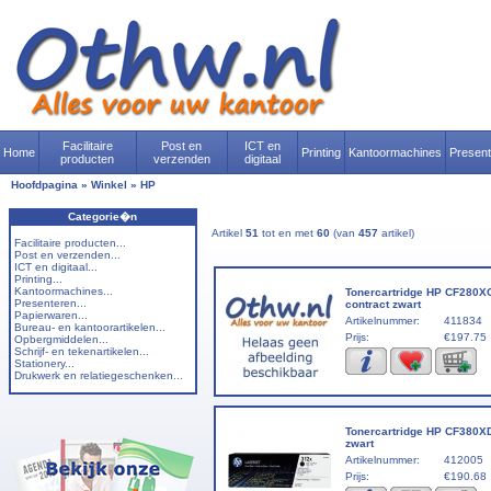
Facilitaire
Post en
ICT en
Home
Printing
Kantoormachines
Presen
producten
verzenden
digitaal
Hoofdpagina
»
Winkel
»
HP
Categorie�n
Artikel
51
tot en met
60
(van
457
artikel)
Facilitaire producten...
Post en verzenden...
ICT en digitaal...
Printing...
Kantoormachines...
Tonercartridge HP CF280X
Presenteren...
contract zwart
Papierwaren...
Artikelnummer:
411834
Bureau- en kantoorartikelen...
Prijs:
€197.75
Opbergmiddelen...
Schrijf- en tekenartikelen...
Stationery...
Drukwerk en relatiegeschenken...
Tonercartridge HP CF380X
zwart
Artikelnummer:
412005
Prijs:
€190.68