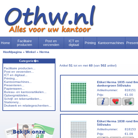
Facilitaire
Post en
ICT en
Home
Printing
Kantoormachines
Presen
producten
verzenden
digitaal
Hoofdpagina
»
Winkel
»
Herma
Categorie�n
Artikel
51
tot en met
60
(van
502
artikel)
Facilitaire producten...
Post en verzenden...
ICT en digitaal...
Printing...
Kantoormachines...
Etiket Herma 1835 rond 8
Presenteren...
donkergroen 540stuks
Papierwaren...
Artikelnummer:
818151
Bureau- en kantoorartikelen...
Prijs:
€1.00
Opbergmiddelen...
Schrijf- en tekenartikelen...
Stationery...
Drukwerk en relatiegeschenken...
Etiket Herma 1838 rond 8m
540stuks
Artikelnummer:
818153
Prijs:
€1.09