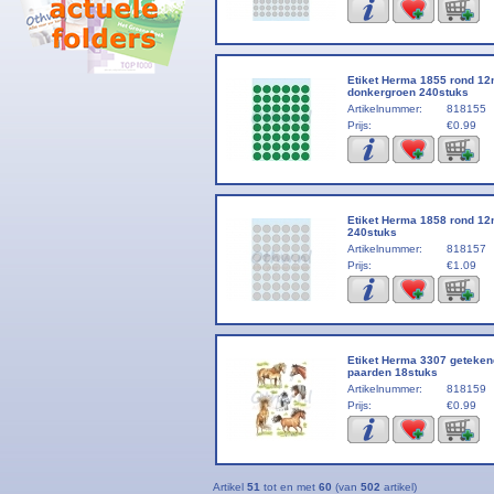
Etiket Herma 1855 rond 1
donkergroen 240stuks
Artikelnummer:
818155
Prijs:
€0.99
Etiket Herma 1858 rond 12
240stuks
Artikelnummer:
818157
Prijs:
€1.09
Etiket Herma 3307 geteke
paarden 18stuks
Artikelnummer:
818159
Prijs:
€0.99
Artikel
51
tot en met
60
(van
502
artikel)