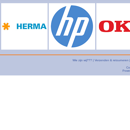
Wie zijn wij???
|
Verzenden & retourneren
Co
Powe